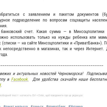
обратиться с заявлением и пакетом документов (б
турное подразделение по вопросам соцзащиты населе
ния.
 банковский счет. Какая сумма — в Минсоцполитики 
ожно использовать только на нужды ребенка или мам
 (списки — на сайте Минсоцполитики и «ПриватБанка»). 
к непосредственно в магазинах, так и через Интернет.
года.
_________________________________________________
свежих и актуальных новостей Черноморска! Подписыва
ппу в
Facebook.
Для удобства скачайте наше бесплатн
d
.
бхідний текст і натисніть Ctrl + Enter, щоб повідомити про це редакцію
е
#пакет малыша
#деньги
#приватбанк
#Украина