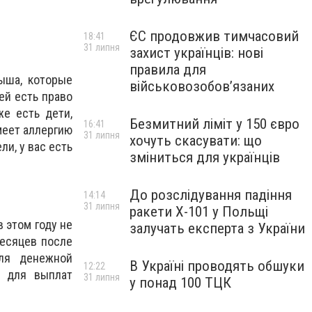
ЄС продовжив тимчасовий
18:41
31 липня
захист українців: нові
правила для
ыша, которые
військовозобов’язаних
ей есть право
е есть дети,
Безмитний ліміт у 150 євро
16:41
меет аллергию
31 липня
хочуть скасувати: що
и, у вас есть
зміниться для українців
До розслідування падіння
14:14
31 липня
ракети Х-101 у Польщі
 этом году не
залучать експерта з України
месяцев после
ля денежной
В Україні проводять обшуки
12:22
и для выплат
31 липня
у понад 100 ТЦК