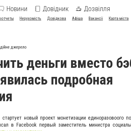
Новини
Довідник
Дозвілля
оотчеты
Нерухомість
Довідкова
Афіша
Вакансії
Карта міста
дійне джерело
чить деньги вместо бэ
оявилась подробная
ия
е стартует новый проект монетизации единоразовоого п
сал в Facebook первый заместитель министра социаль