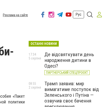
Рус
Реклама на сайте
ОСТАННІ НОВИНИ
би-
Де відсвяткувати день
17:34
5 серпня
народження дитини в
Одесі?
ПАРТНЕРСЬКИЙ СПЕЦПРОЄКТ
Трамп заявив: мир
08:55
2 серпня
вимагатиме поступок від
Зеленського і Путіна —
особия «Пакет
озвучив своє бачення
ной политики
врегулювання