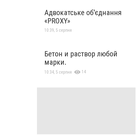
Адвокатське об'єднання
«PROXY»
10:39, 5 серпня
Бетон и раствор любой
марки.
14
10:34, 5 серпня