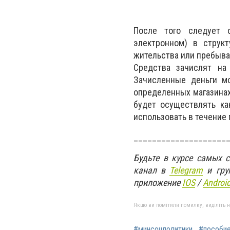
После того следует 
электронном) в струк
жительства или пребыва
Средства зачислят на
Зачисленные деньги м
определенных магазинах
будет осуществлять ка
использовать в течение 
____________________
Будьте в курсе самых 
канал в
Telegram
и гру
приложение
IOS
/
An
d
roi
Якщо ви помітили помилку, виділіть нео
#минсоцполитики
#пособи