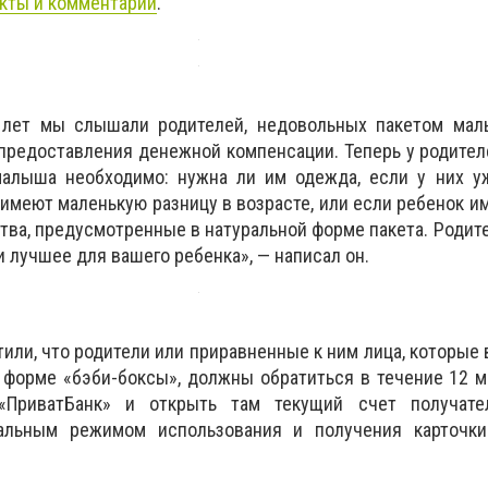
кты и комментарии
.
 лет мы слышали родителей, недовольных пакетом мал
предоставления денежной компенсации. Теперь у родител
малыша необходимо: нужна ли им одежда, если у них уж
 имеют маленькую разницу в возрасте, или если ребенок и
тва, предусмотренные в натуральной форме пакета. Родител
 лучшее для вашего ребенка», — написал он.
ли, что родители или приравненные к ним лица, которые в
 форме «бэби-боксы», должны обратиться в течение 12 
«ПриватБанк» и открыть там текущий счет получате
альным режимом использования и получения карточк