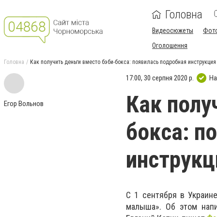
Головна
Видеосюжеты
Фот
Оголошення
Головна
Как получить деньги вместо бэби-бокса: появилась подробная инструкция
17:00, 30 серпня 2020 р.
На
Как полу
Егор Вольнов
бокса: п
инструкц
С 1 сентября в Украин
малыша». Об этом напи