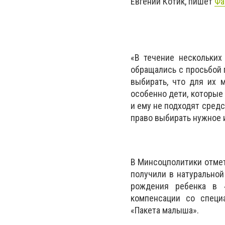
Евгений Котик, пишет
Фа
«В течение нескольких
обращались с просьбой 
выбирать, что для их 
особенно дети, которые
и ему не подходят средс
право выбирать нужное и
В Минсоцполитики отмети
получили в натуральной
рождения ребенка в 
компенсации со специ
«Пакета малыша».