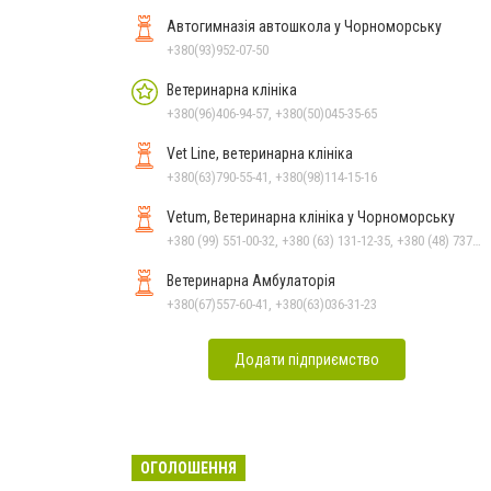
Автогимназія автошкола у Чорноморську
+380(93)952-07-50
Ветеринарна клініка
+380(96)406-94-57, +380(50)045-35-65
Vet Line, ветеринарна клініка
+380(63)790-55-41, +380(98)114-15-16
Vetum, Ветеринарна клініка у Чорноморську
+380 (99) 551-00-32, +380 (63) 131-12-35, +380 (48) 737-69-48, +380 (66) 784-33-31
Ветеринарна Амбулаторія
+380(67)557-60-41, +380(63)036-31-23
Додати підприємство
ОГОЛОШЕННЯ