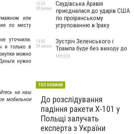
Саудівська Аравія
15:23
29 липня
приєдналася до ударів США
по проіранському
умажном или
угрупованню в Іраку
ния по месту
не уточнили.
Зустріч Зеленського і
14:05
ы и только в
29 липня
Трампа буде без виходу до
Покупки можно
медіа
 Деньги нужно
ТОП НОВИНИ
йтесь на наш
До розслідування
ое мобильное
падіння ракети Х-101 у
Польщі залучать
експерта з України