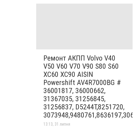
Ремонт АКПП Volvo V40
V50 V60 V70 V90 S80 S60
XC60 XC90 AISIN
Powershift AV4R7000BG #
36001817, 36000662,
31367035, 31256845,
31256837, D5244T,8251720,
3073948,9480761,8636197,306
13:13, 31 липня