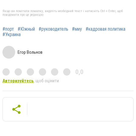
Якщо ви помітили помилку, виділіть необхідний текст і натисніть Ctrl + Enter, щоб
повідомити про це редакцію
#порт
#Южный
#руководитель
#миу
#кадровая политика
#Украина
Егор Вольнов
0,0
Авторизуйтесь
, щоб оцінити