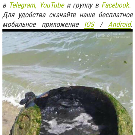
в
Telegram,
YouTube
и группу в
Facebook.
Для удобства скачайте наше бесплатное
мобильное приложение
IOS
/
An
d
roid
.