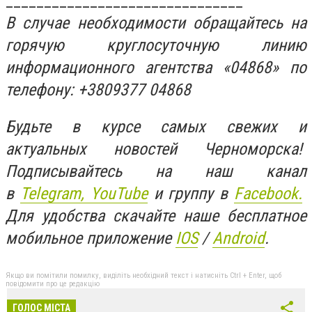
_______________________________
В случае необходимости обращайтесь на
горячую круглосуточную линию
информационного агентства «04868» по
телефону: +3809377 04868
Будьте в курсе самых свежих и
актуальных новостей Черноморска!
Подписывайтесь на наш канал
в
Telegram,
YouTube
и группу в
Facebook.
Для удобства скачайте наше бесплатное
мобильное приложение
IOS
/
An
d
roid
.
Якщо ви помітили помилку, виділіть необхідний текст і натисніть Ctrl + Enter, щоб
повідомити про це редакцію
ГОЛОС МІСТА