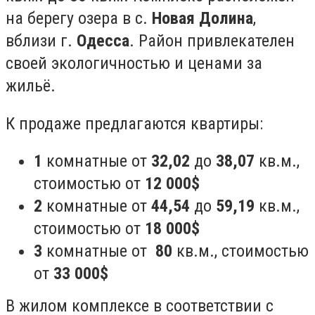
на берегу озера в с.
Новая Долина
,
вблизи г.
Одесса
. Район привлекателен
своей экологичностью и ценами за
жильё.
К продаже предлагаются квартиры:
1
комнатные от
32,02
до
38,07
кв.м.,
стоимостью от
12 000$
2
комнатные от
44,54
до
59,19
кв.м.,
стоимостью от
18 000$
3
комнатные от
80
кв.м., стоимостью
от
33 000$
В жилом комплексе в соответствии с