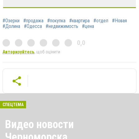
#Озерки
#продажа
#покупка
#квартира
#отдел
#Новая
#Долина
#Одесса
#недвижимость
#цена
0,0
Авторизуйтесь
, щоб оцінити
СПЕЦТЕМА
Видео новости
Черноморска