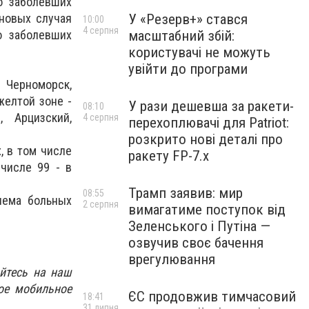
о заболевших
 новых случая
У «Резерв+» стався
10:00
4 серпня
о заболевших
масштабний збій:
користувачі не можуть
увійти до програми
 Черноморск,
желтой зоне -
У рази дешевша за ракети-
08:10
, Арцизский,
4 серпня
перехоплювачі для Patriot:
розкрито нові деталі про
, в том числе
ракету FP-7.x
числе 99 - в
Трамп заявив: мир
08:55
иема больных
2 серпня
вимагатиме поступок від
Зеленського і Путіна —
озвучив своє бачення
врегулювання
йтесь на наш
ое мобильное
ЄС продовжив тимчасовий
18:41
31 липня