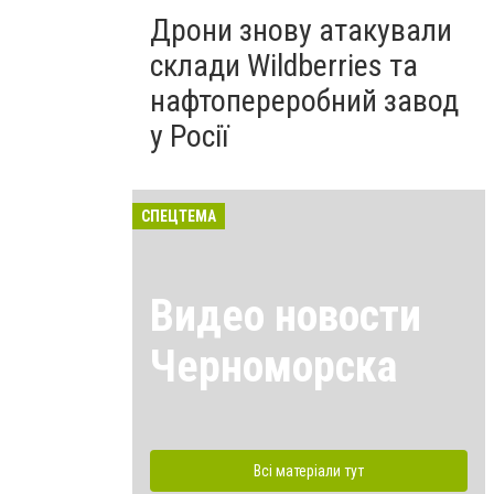
Дрони знову атакували
склади Wildberries та
нафтопереробний завод
у Росії
СПЕЦТЕМА
Видео новости
Черноморска
Всі матеріали тут