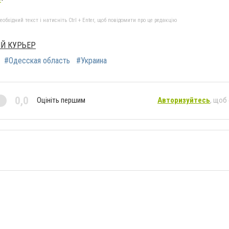
бхідний текст і натисніть Ctrl + Enter, щоб повідомити про це редакцію
Й КУРЬЕР
#Одесская область
#Украина
0,0
Оцініть першим
Авторизуйтесь
, щоб