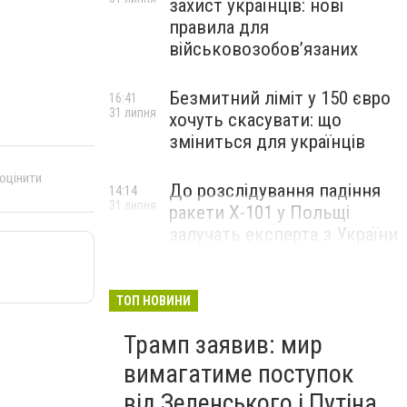
захист українців: нові
правила для
військовозобов’язаних
Безмитний ліміт у 150 євро
16:41
31 липня
хочуть скасувати: що
зміниться для українців
 оцінити
До розслідування падіння
14:14
31 липня
ракети Х-101 у Польщі
залучать експерта з України
ТОП НОВИНИ
Трамп заявив: мир
вимагатиме поступок
від Зеленського і Путіна