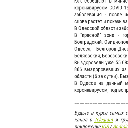
Как сообщают в минист
коронавирусом COVID-1
заболевания - после н
снова растет и показыв
В Одесской области забо
В "красной" зоне - го
Болградский, Овидиопол
Одесса, Белгород-Дне
Беляевский, Березовски
Выздоровели уже 55 083
866 выздоровевших за 
области (6 за сутки). В
В Одессе на данный м
коронавирусом, под вопр
____________________
Будьте в курсе самых 
канал в
Telegram
и гру
приложение
IOS
/
An
d
roi