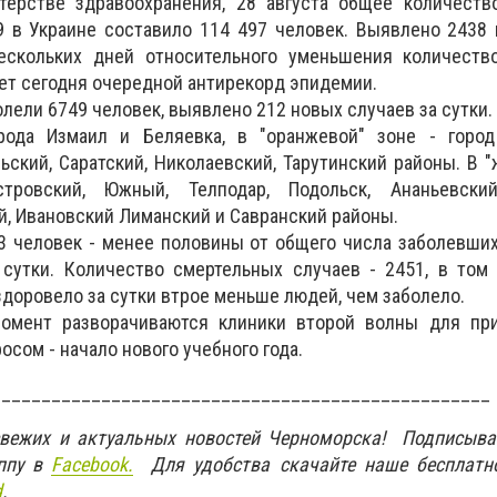
ерстве здравоохранения, 28 августа общее количеств
9 в Украине составило 114 497 человек. Выявлено 2438
ескольких дней относительного уменьшения количеств
ает сегодня очередной антирекорд эпидемии.
лели 6749 человек, выявлено 212 новых случаев за сутки.
рода Измаил и Беляевка, в "оранжевой" зоне - город
ьский, Саратский, Николаевский, Тарутинский районы. В "
стровский, Южный, Телподар, Подольск, Ананьевский
й, Ивановский Лиманский и Савранский районы.
 человек - менее половины от общего числа заболевших
сутки. Количество смертельных случаев - 2451, в том 
ыздоровело за сутки втрое меньше людей, чем заболело.
омент разворачиваются клиники второй волны для пр
осом - начало нового учебного года.
__________________________________________________
свежих и актуальных новостей Черноморска! Подписыва
ппу в
Facebook.
Для удобства скачайте наше бесплатн
d
.