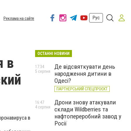
Рус
Реклама на сайте
ОСТАННІ НОВИНИ
я в
Де відсвяткувати день
17:34
5 серпня
народження дитини в
ский
Одесі?
ПАРТНЕРСЬКИЙ СПЕЦПРОЄКТ
Дрони знову атакували
16:47
4 серпня
склади Wildberries та
нафтопереробний завод у
оронавируса в
Росії