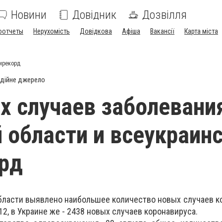
Новини
Довідник
Дозвілля
оотчеты
Нерухомість
Довідкова
Афіша
Вакансії
Карта міста
тирекорд
дійне джерело
х случаев заболевани
 области и всеукраин
рд
области выявлено наибольшее количество новых случаев к
12, в Украине же - 2438 новых случаев коронавируса.