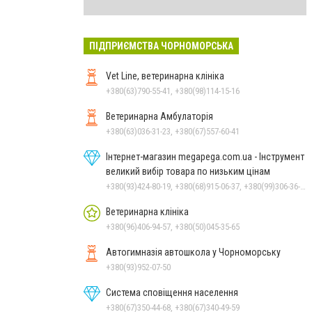
ПІДПРИЄМСТВА ЧОРНОМОРСЬКА
Vet Line, ветеринарна клініка
+380(63)790-55-41, +380(98)114-15-16
Ветеринарна Амбулаторія
+380(63)036-31-23, +380(67)557-60-41
Інтернет-магазин megapega.com.ua - Інструмент
великий вибір товара по низьким цінам
+380(93)424-80-19, +380(68)915-06-37, +380(99)306-36-14
Ветеринарна клініка
+380(96)406-94-57, +380(50)045-35-65
Автогимназія автошкола у Чорноморську
+380(93)952-07-50
Система сповіщення населення
+380(67)350-44-68, +380(67)340-49-59