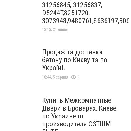
31256845, 31256837,
D5244T,8251720,
3073948,9480761,8636197,306
13:13, 31 липня
Продаж та доставка
бетону по Києву та по
Україні.
2
10:44, 5 серпня
Купить Межкомнатные
Двери в Броварах, Киеве,
по Украине от
производителя OSTIUM