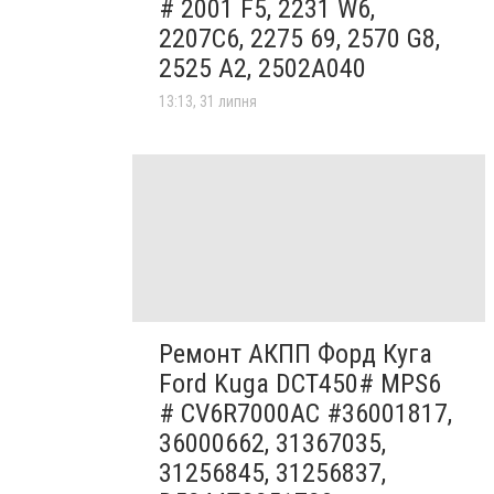
# 2001 F5, 2231 W6,
2207C6, 2275 69, 2570 G8,
2525 A2, 2502A040
13:13, 31 липня
Ремонт АКПП Форд Куга
Ford Kuga DCT450# MPS6
# CV6R7000AC #36001817,
36000662, 31367035,
31256845, 31256837,