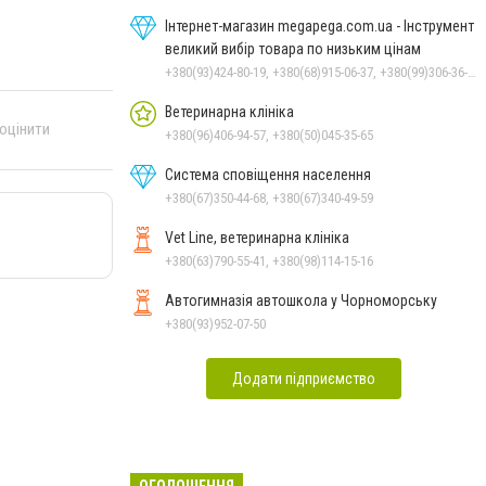
Інтернет-магазин megapega.com.ua - Інструмент
великий вибір товара по низьким цінам
+380(93)424-80-19, +380(68)915-06-37, +380(99)306-36-14
Ветеринарна клініка
 оцінити
+380(96)406-94-57, +380(50)045-35-65
Система сповіщення населення
+380(67)350-44-68, +380(67)340-49-59
Vet Line, ветеринарна клініка
+380(63)790-55-41, +380(98)114-15-16
Автогимназія автошкола у Чорноморську
+380(93)952-07-50
Додати підприємство
ОГОЛОШЕННЯ