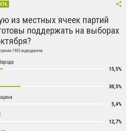
ІСТА
ую из местных ячеек партий
готовы поддержать на выборах
октября?
ували 1902 відвідувачів
Народа
15,5%
30,5%
вщина
5,4%
С
12,7%