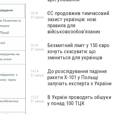
ЄС продовжив тимчасовий
18:41
31 липня
захист українців: нові
правила для
військовозобов’язаних
Безмитний ліміт у 150 євро
16:41
31 липня
хочуть скасувати: що
зміниться для українців
До розслідування падіння
14:14
31 липня
ракети Х-101 у Польщі
залучать експерта з України
В Україні проводять обшуки
12:22
31 липня
у понад 100 ТЦК