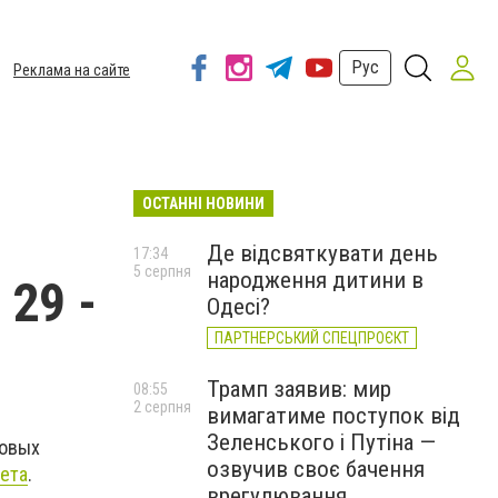
Рус
Реклама на сайте
ОСТАННІ НОВИНИ
Де відсвяткувати день
17:34
5 серпня
народження дитини в
29 -
Одесі?
ПАРТНЕРСЬКИЙ СПЕЦПРОЄКТ
Трамп заявив: мир
08:55
2 серпня
вимагатиме поступок від
Зеленського і Путіна —
совых
озвучив своє бачення
ета
.
врегулювання