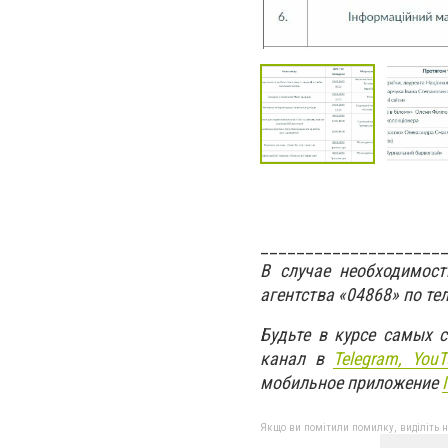
____________________
В случае необходимос
агентства «04868» по те
Будьте в курсе самых 
канал в
Telegram,
YouT
мобильное приложение
Якщо ви помітили помилку, виділіть нео