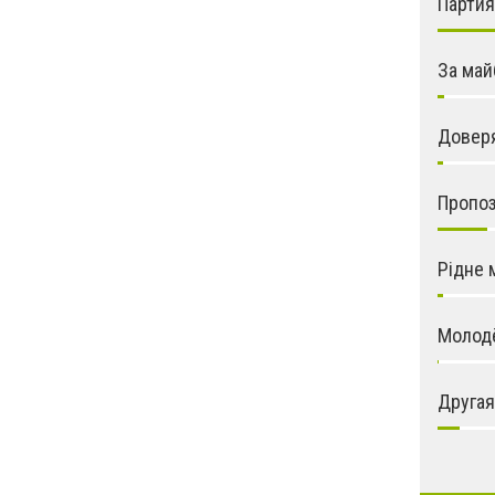
Парти
За май
Довер
Пропо
Рідне 
Молод
Другая