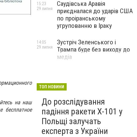
Саудівська Аравія
15:23
29 липня
приєдналася до ударів США
по проіранському
угрупованню в Іраку
Зустріч Зеленського і
14:05
29 липня
Трампа буде без виходу до
медіа
ормационного
ТОП НОВИНИ
До розслідування
йтесь на наш
падіння ракети Х-101 у
е бесплатное
Польщі залучать
експерта з України