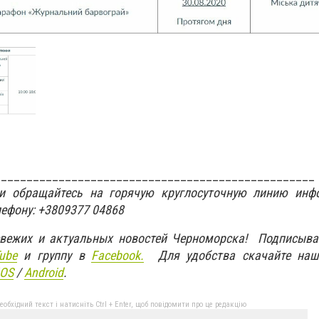
__________________________________________________
ти обращайтесь на горячую круглосуточную линию инф
лефону: +3809377 04868
свежих и актуальных новостей Черноморска! Подписыва
ube
и группу в
Facebook.
Для удобства скачайте наш
IOS
/
An
d
roid
.
бхідний текст і натисніть Ctrl + Enter, щоб повідомити про це редакцію