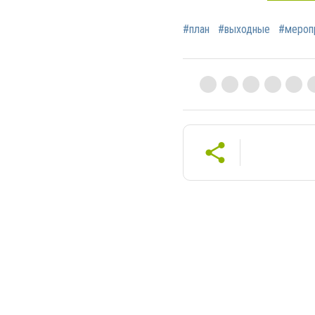
#план
#выходные
#мероп