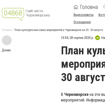
Головна
Видеосюжеты
Фот
Оголошення
Головна
План культурно-массовых мероприятий в Черноморске на 29 - 30 августа
10:04, 28 серпня 2020 р.
На
План кул
Денис
мероприя
30 авгус
В
Черноморске
на эти в
мероприятий. Информац