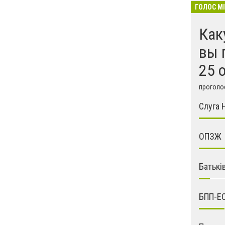
ГОЛОС М
Как
вы 
25 
проголос
Слуга 
ОПЗЖ
Батькі
БПП-Е