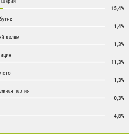
я Шария
15,4%
бутнє
1,4%
яй делам
1,3%
зиция
11,3%
місто
1,3%
ёжная партия
0,3%
4,8%