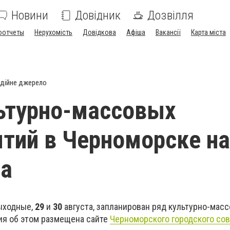
Новини
Довідник
Дозвілля
оотчеты
Нерухомість
Довідкова
Афіша
Вакансії
Карта міста
дійне джерело
ьтурно-массовых
тий в Черноморске на 
та
ыходные,
29
и
30
августа, запланирован ряд культурно-мас
ия об этом размещена сайте
Черноморского городского сов