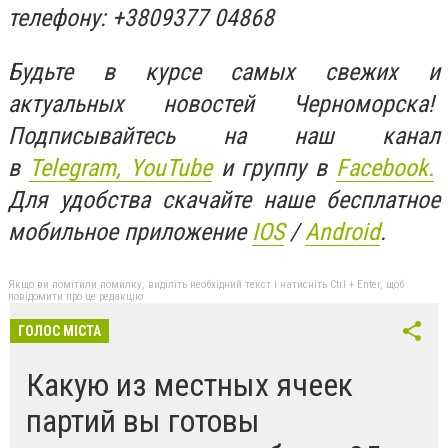
телефону: +3809377 04868
Будьте в курсе самых свежих и
актуальных новостей Черноморска!
Подписывайтесь на наш канал
в
Telegram,
YouTube
и группу в
Facebook.
Для удобства скачайте наше бесплатное
мобильное приложение
IOS
/
An
d
roid
.
Якщо ви помітили помилку, виділіть необхідний текст і натисніть Ctrl + Enter, щоб
повідомити про це редакцію
ГОЛОС МІСТА
Какую из местных ячеек
партий вы готовы