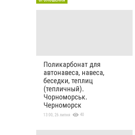
Поликарбонат для
автонавеса, навеса,
беседки, теплиц
(тепличный).
Чорноморськ.
Черноморск
40
13:00, 26 липня