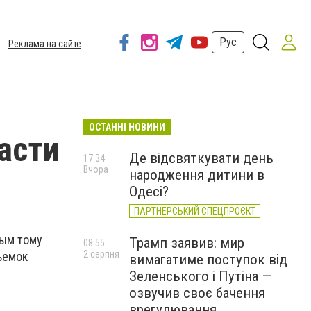
Рус
Реклама на сайте
ОСТАННІ НОВИНИ
асти
Де відсвяткувати день
17:34
Вчора
народження дитини в
Одесі?
ПАРТНЕРСЬКИЙ СПЕЦПРОЄКТ
мым тому
Трамп заявив: мир
08:55
2 серпня
ъемок
вимагатиме поступок від
Зеленського і Путіна —
озвучив своє бачення
врегулювання