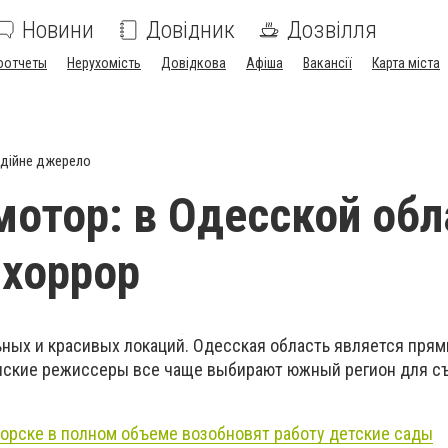
Новини
Довідник
Дозвілля
оотчеты
Нерухомість
Довідкова
Афіша
Вакансії
Карта міста
дійне джерело
мотор: в Одесской обл
хоррор
ьных и красивых локаций. Одесская область является пря
нские режиссеры все чаще выбирают южный регион для с
орске в полном объеме возобновят работу детские сады