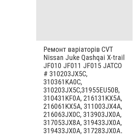
Ремонт варіаторів CVT
Nissan Juke Qashqai X-trail
JF010 JF011 JF015 JATCO
# 310203JX5C,
310361KA0C,
310203JX5C,31955EU50B,
310431KF0A, 216131KX5A,
216061KX5A, 311003JX4A,
216063JX0C, 313903JX0A,
317053JX8A, 319433JX0A,
319433JX0A, 317283JX0A.