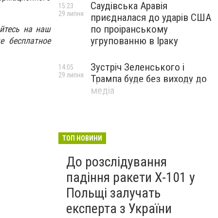
Саудівська Аравія
15:23
29 липня
приєдналася до ударів США
по проіранському
йтесь на наш
угрупованню в Іраку
е бесплатное
Зустріч Зеленського і
14:05
29 липня
Трампа буде без виходу до
медіа
ТОП НОВИНИ
До розслідування
падіння ракети Х-101 у
Польщі залучать
експерта з України