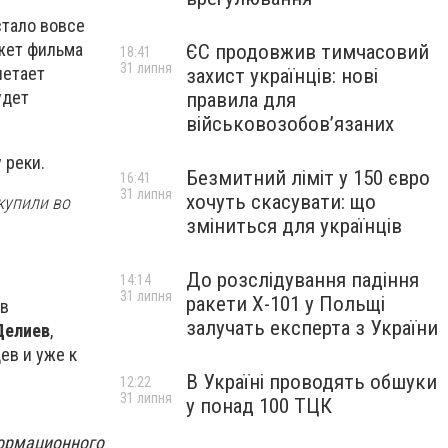
тало вовсе
жет фильма
ЄС продовжив тимчасовий
18:41
31 липня
летает
захист українців: нові
удет
правила для
військовозобов’язаних
 реки.
Безмитний ліміт у 150 євро
16:41
31 липня
хочуть скасувати: що
купили во
зміниться для українців
До розслідування падіння
14:14
31 липня
ракети Х-101 у Польщі
ов
залучать експерта з України
Делиев
,
ев и уже к
В Україні проводять обшуки
12:22
31 липня
у понад 100 ТЦК
ормационного