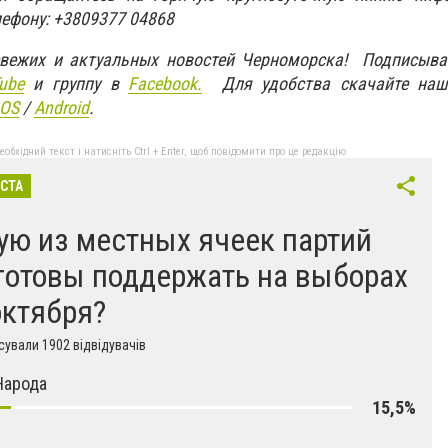
лефону: +3809377 04868
свежих и актуальных новостей Черноморска! Подписыва
ube
и группу в
Facebook.
Для удобства скачайте наш
IOS
/
An
d
roid
.
бхідний текст і натисніть Ctrl + Enter, щоб повідомити про це редакцію
ІСТА
ую из местных ячеек партий
готовы поддержать на выборах
октября?
ували 1902 відвідувачів
Народа
15,5%