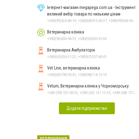
Інтернет-магазин megapega.com.ua - Інструмент
великий вибір товара по низьким цінам
+380(93)424-80-19, +380(68)915-06-37, +380(99)306-36-14
Ветеринарна клініка
+380(96)406-94-57, +380(50)045-35-65
Ветеринарна Амбулаторія
+380(63)036-31-23, +380(67)557-60-41
Vet Line, ветеринарна клініка
+380(63)790-55-41, +380(98)114-15-16
Vetum, Ветеринарна клініка у Чорноморську
+380 (99) 551-00-32, +380 (63) 131-12-35, +380 (48) 737-69-48, +380 (66) 784-33-31
Додати підприємство
ОГОЛОШЕННЯ