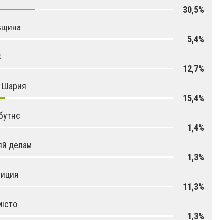
30,5%
вщина
5,4%
С
12,7%
я Шария
15,4%
бутнє
1,4%
яй делам
1,3%
зиция
11,3%
місто
1,3%