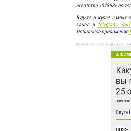
агентства «04868» по те
Будьте в курсе самых 
канал в
Telegram,
YouT
мобильное приложение
Якщо ви помітили помилку, виділіть нео
ГОЛОС М
Как
вы 
25 
проголос
Слуга 
ОПЗЖ