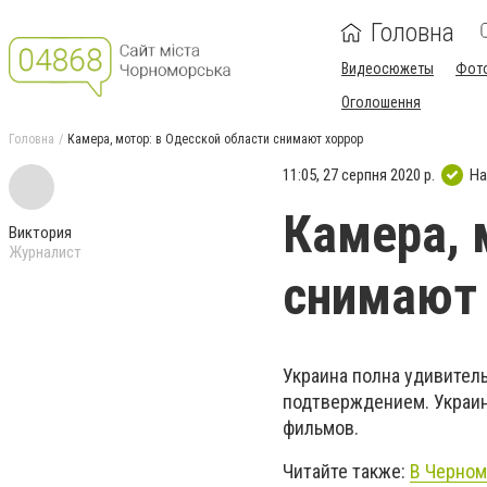
Головна
Видеосюжеты
Фот
Оголошення
Головна
Камера, мотор: в Одесской области снимают хоррор
11:05, 27 серпня 2020 р.
На
Камера, 
Виктория
Журналист
снимают 
Украина полна удивител
подтверждением. Украи
фильмов.
Читайте также:
В Черном