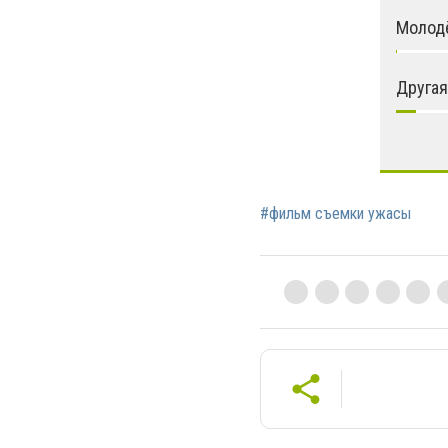
Молод
Другая
#фильм съемки ужасы