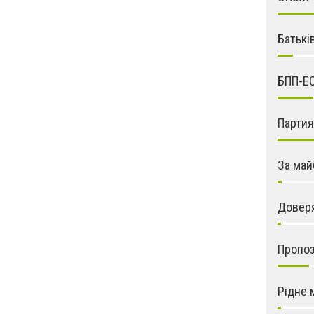
Батькі
БПП-Е
Парти
За май
Довер
Пропо
Рідне 