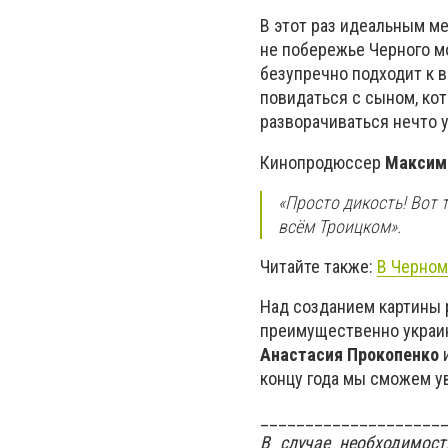
В этот раз идеальным 
не побережье Черного мо
безупречно подходит к 
повидаться с сыном, кот
разворачиваться нечто 
Кинопродюссер
Максим
«Просто дикость! Вот 
всём Троицком».
Читайте также:
В Черном
Над созданием картины 
преимущественно украин
Анастасия Прокопенко
концу года мы сможем у
____________________
В случае необходимос