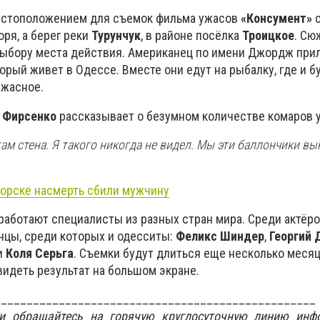
местоположением для съемок фильма ужасов
«Консумент»
с
ря, а берег реки
Турунчук
, в районе посёлка
Троицкое
. Сю
выбору места действия. Американец по имени Джордж при
орый живет в Одессе. Вместе они едут на рыбалку, где и б
ужасное.
 Фирсенко
рассказывает о безумном количестве комаров у
там стена. Я такого никогда не видел. Мы эти баллончики вы
орске насмерть сбили мужчину
работают специалисты из разных стран мира. Среди актёр
цы, среди которых и одесситы:
Феликс Шиндер
,
Георгий 
и
Коля Серьга
. Съемки будут длиться еще несколько месяц
видеть результат на большом экране.
__________________________________________________
ти обращайтесь на горячую круглосуточную линию инф