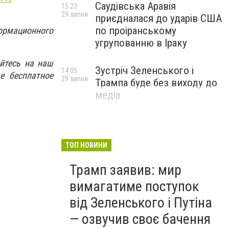
Саудівська Аравія
15:23
29 липня
приєдналася до ударів США
по проіранському
ормационного
угрупованню в Іраку
йтесь на наш
Зустріч Зеленського і
14:05
е бесплатное
29 липня
Трампа буде без виходу до
медіа
ТОП НОВИНИ
Трамп заявив: мир
вимагатиме поступок
від Зеленського і Путіна
— озвучив своє бачення