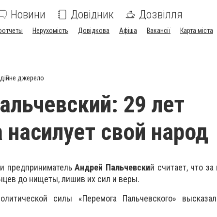
Новини
Довідник
Дозвілля
оотчеты
Нерухомість
Довідкова
Афіша
Вакансії
Карта міста
дійне джерело
альчевский: 29 лет
 насилует свой народ
 и предприниматель
Андрей Пальчевски
й считает, что з
нцев до нищеты, лишив их сил и веры.
олитической силы «Перемога Пальчевского» высказа