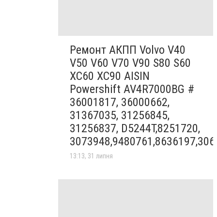
Ремонт АКПП Volvo V40
V50 V60 V70 V90 S80 S60
XC60 XC90 AISIN
Powershift AV4R7000BG #
36001817, 36000662,
31367035, 31256845,
31256837, D5244T,8251720,
3073948,9480761,8636197,306
13:13, 31 липня