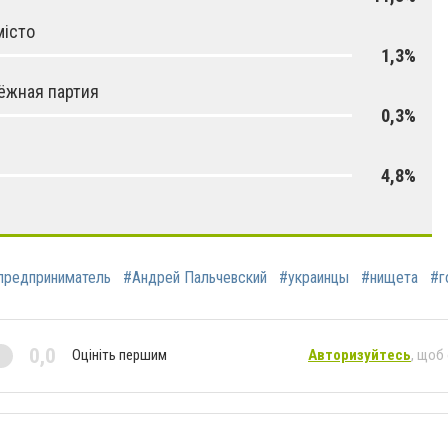
місто
1,3%
ёжная партия
0,3%
4,8%
предприниматель
#Андрей Пальчевский
#украинцы
#нищета
#г
0,0
Оцініть першим
Авторизуйтесь
, щоб