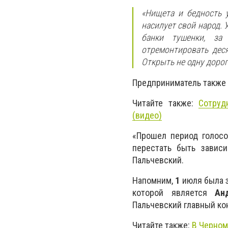
«Нищета и бедность 
насилует свой народ. 
банки тушенки, за
отремонтировать деся
Открыть не одну дорог
Предприниматель также 
Читайте также:
Сотруд
(видео)
«Прошел период голосо
перестать быть завис
Пальчевский.
Напомним,
1
июля была з
которой является
Ан
Пальчевский главный ко
Читайте также:
В Черном