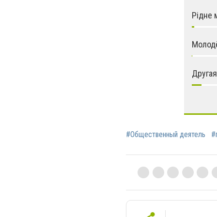
Рідне 
Молод
Другая
#Общественный деятель
#