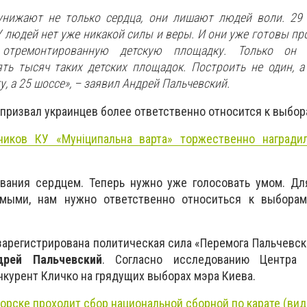
унижают не только сердца, они лишают людей воли. 29 
У людей нет уже никакой силы и веры. И они уже готовы пр
 отремонтированную детскую площадку. Только он
ть тысяч таких детских площадок. Построить не один, а
у, а 25 шоссе», – заявил Андрей Пальчевский.
призвал украинцев более ответственно относится к выбор
ников КУ «Муніципальна варта» торжественно награди
вания сердцем. Теперь нужно уже голосовать умом. Для
имыми, нам нужно ответственно относиться к выборам
арегистрирована политическая сила «Перемога Пальчевск
дрей Пальчевский
. Согласно исследованию Центра 
нкурент Кличко на грядущих выборах мэра Киева.
орске проходит сбор национальной сборной по карате (вид