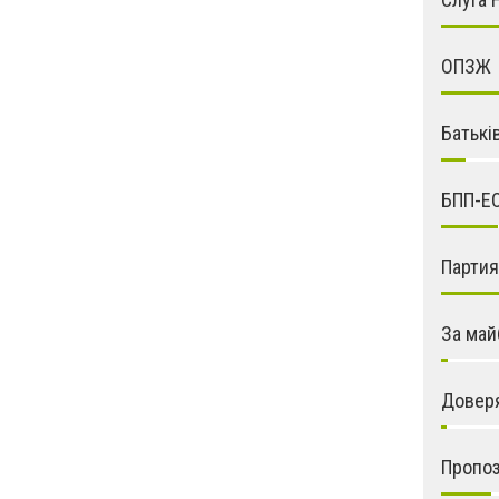
ОПЗЖ
Батькі
БПП-Е
Парти
За май
Довер
Пропо