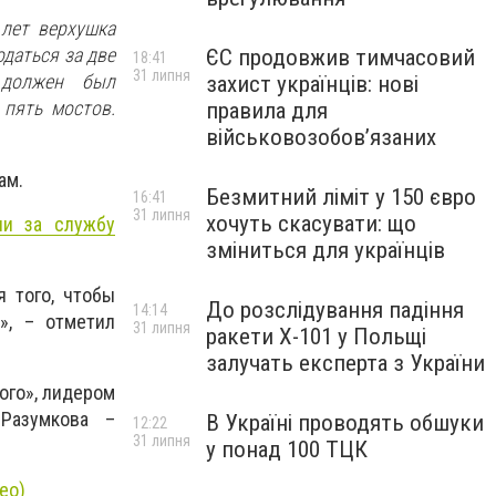
лет верхушка
одаться за две
ЄС продовжив тимчасовий
18:41
31 липня
 должен был
захист українців: нові
 пять мостов.
правила для
військовозобов’язаних
ам.
Безмитний ліміт у 150 євро
16:41
31 липня
хочуть скасувати: що
ли за службу
зміниться для українців
 того, чтобы
До розслідування падіння
14:14
», – отметил
31 липня
ракети Х-101 у Польщі
залучать експерта з України
ого», лидером
Разумкова –
В Україні проводять обшуки
12:22
31 липня
у понад 100 ТЦК
ео)