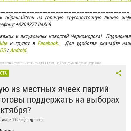
__________________________________________________
ти обращайтесь на горячую круглосуточную линию инф
лефону: +3809377 04868
свежих и актуальных новостей Черноморска! Подписыва
ube
и группу в
Facebook.
Для удобства скачайте наш
IOS
/
An
d
roid
.
бхідний текст і натисніть Ctrl + Enter, щоб повідомити про це редакцію
ІСТА
ую из местных ячеек партий
готовы поддержать на выборах
октября?
ували 1902 відвідувачів
Народа