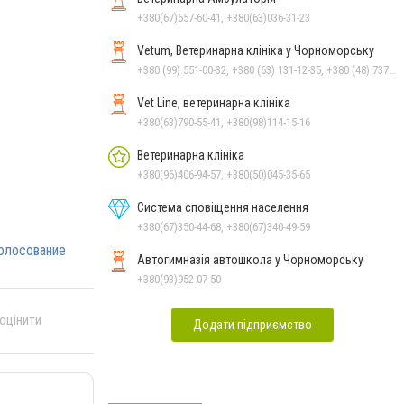
+380(67)557-60-41, +380(63)036-31-23
Vetum, Ветеринарна клініка у Чорноморську
+380 (99) 551-00-32, +380 (63) 131-12-35, +380 (48) 737-69-48, +380 (66) 784-33-31
Vet Line, ветеринарна клініка
+380(63)790-55-41, +380(98)114-15-16
Ветеринарна клініка
+380(96)406-94-57, +380(50)045-35-65
Система сповіщення населення
+380(67)350-44-68, +380(67)340-49-59
олосование
Автогимназія автошкола у Чорноморську
+380(93)952-07-50
 оцінити
Додати підприємство