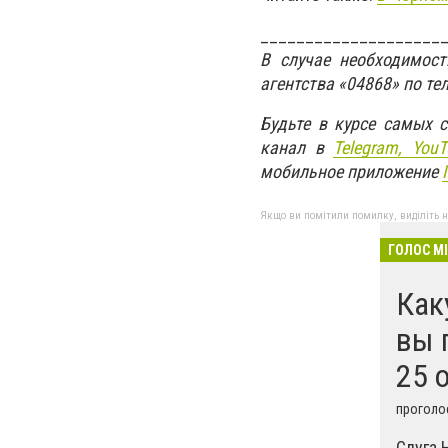
____________________
В случае необходимос
агентства «04868» по те
Будьте в курсе самых 
канал в
Telegram,
YouT
мобильное приложение
Якщо ви помітили помилку, виділіть нео
ГОЛОС М
Как
вы 
25 
проголос
Слуга 