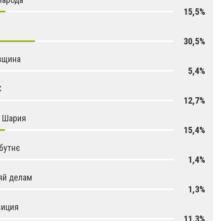
15,5%
30,5%
вщина
5,4%
С
12,7%
я Шария
15,4%
бутнє
1,4%
яй делам
1,3%
зиция
11,3%