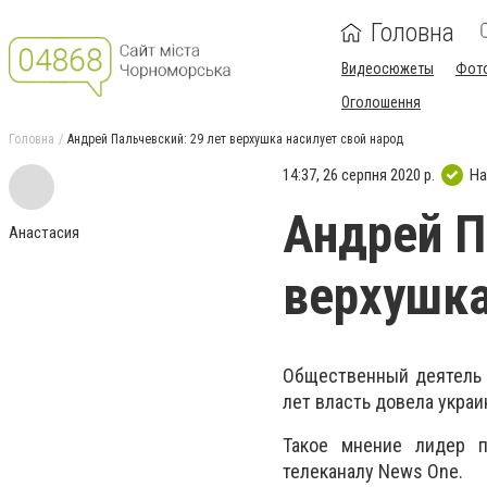
Головна
Видеосюжеты
Фот
Оголошення
Головна
Андрей Пальчевский: 29 лет верхушка насилует свой народ
14:37, 26 серпня 2020 р.
На
Андрей П
Анастасия
верхушка
Общественный деятель
лет власть довела украи
Такое мнение лидер п
телеканалу News One.