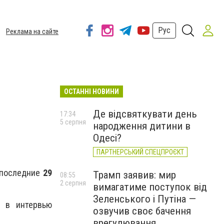
Рус
Реклама на сайте
ОСТАННІ НОВИНИ
Де відсвяткувати день
17:34
5 серпня
народження дитини в
Одесі?
ПАРТНЕРСЬКИЙ СПЕЦПРОЄКТ
а последние
29
Трамп заявив: мир
08:55
2 серпня
вимагатиме поступок від
Зеленського і Путіна —
л в интервью
озвучив своє бачення
врегулювання