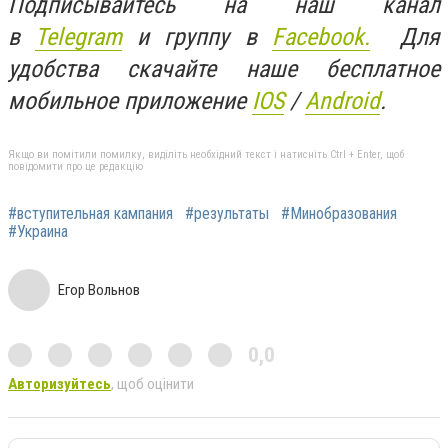
Подписывайтесь на наш канал
в
Telegram
и группу в
Facebook.
Для
удобства скачайте наше бесплатное
мобильное приложение
IOS
/
An
d
roid
.
Якщо ви помітили помилку, виділіть необхідний текст і натисніть Ctrl + Enter, щоб
повідомити про це редакцію
#вступительная кампания
#результаты
#Минобразования
#Украина
Егор Вольнов
0,0
Авторизуйтесь
, щоб оцінити