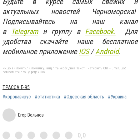
Будьте в курсе самых свежих и
актуальных новостей Черноморска!
Подписывайтесь на наш канал
в
Telegram
и группу в
Facebook.
Для
удобства скачайте наше бесплатное
мобильное приложение
IOS
/
An
d
roid
.
Якщо ви помітили помилку, виділіть необхідний текст і натисніть Ctrl + Enter, щоб
повідомити про це редакцію
ТРАССА Е-95
#коронавирус
#статистика
#Одесская область
#Украина
Егор Вольнов
0,0