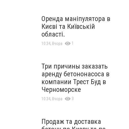
Оренда маніпулятора в
Києві та Київській
області.
1
10:34, Вчора
Три причины заказать
аренду бетононасоса в
компании Трест Буд в
Черноморске
3
10:34, Вчора
Продаж та доставка