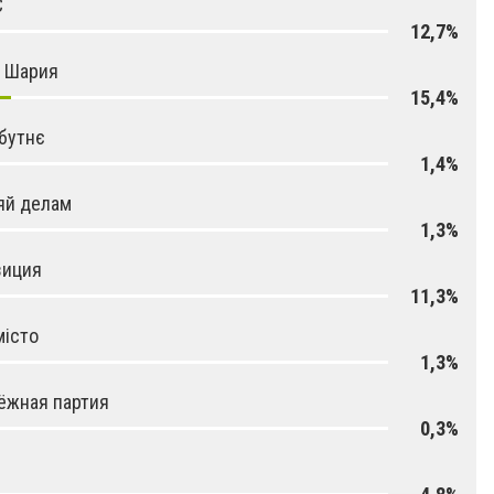
С
12,7%
я Шария
15,4%
бутнє
1,4%
яй делам
1,3%
зиция
11,3%
місто
1,3%
ёжная партия
0,3%