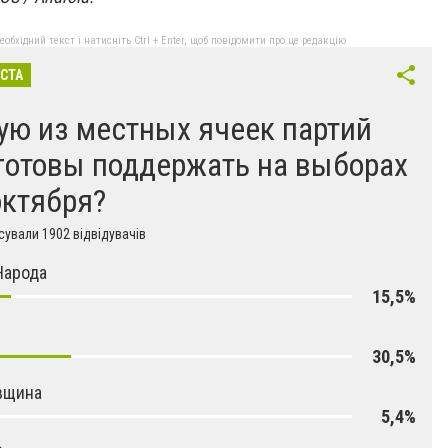
бхідний текст і натисніть Ctrl + Enter, щоб повідомити про це редакцію
ІСТА
ую из местных ячеек партий
готовы поддержать на выборах
октября?
ували 1902 відвідувачів
Народа
15,5%
30,5%
вщина
5,4%