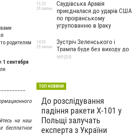
Саудівська Аравія
15:23
29 липня
приєдналася до ударів США
по проіранському
угрупованню в Іраку
твами
сё
Зустріч Зеленського і
что родителям
14:05
29 липня
Трампа буде без виходу до
медіа
ки
1 сентября
для
ТОП НОВИНИ
__________
До розслідування
ормационного
падіння ракети Х-101 у
Польщі залучать
йтесь на наш
е бесплатное
експерта з України