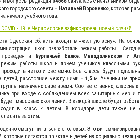
 эти вопросы редакция
04868
связалась с начальником отде
ого городского совета –
Натальей Вороненко
, которая рас
на начало учебного года.
 COVID - 19: в Черноморске зафиксирован новый случай
уста Одесская область входит в «желтую зону». На осно
дминистрации школ разработали режим работы . Сегодня
л проведён в
Бурлачьей Балке
,
Малодолинском
и
Ал
 режим работы школ и приём учеников классными рук
проходить чётко и системно. Все классы будут поделены
и
детей, расстояние между ними –
1,5
м. Ученики не при
 группы назначено своё время. Соответственно, классные
ника при входе с соблюдением всех санитарных мер и п
е будет массовых скоплений. В каждой школе будет работа
иходит в класс к детям. В коридоре дети также не 
следить за этим.
оценно смогут питаться в столовых. Это витаминизирован
й, которые питаются по актам и детей из социально незащ