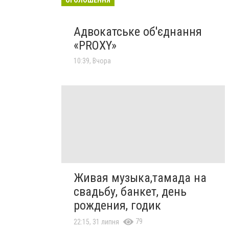
Адвокатське об'єднання
«PROXY»
10:39, Вчора
Живая музыка,тамада на
свадьбу, банкет, день
рождения, годик
79
22:15, 31 липня