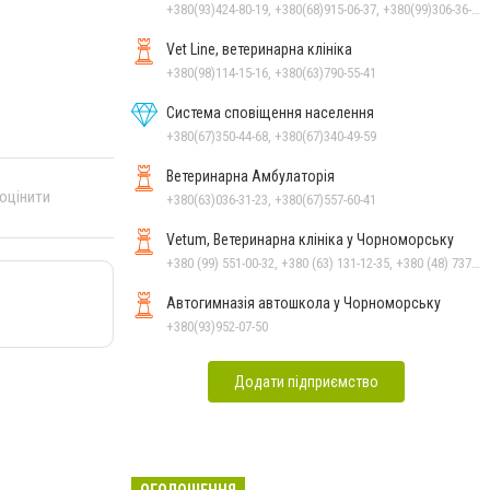
+380(93)424-80-19, +380(68)915-06-37, +380(99)306-36-14
Vet Line, ветеринарна клініка
+380(98)114-15-16, +380(63)790-55-41
Система сповіщення населення
+380(67)350-44-68, +380(67)340-49-59
Ветеринарна Амбулаторія
 оцінити
+380(63)036-31-23, +380(67)557-60-41
Vetum, Ветеринарна клініка у Чорноморську
+380 (99) 551-00-32, +380 (63) 131-12-35, +380 (48) 737-69-48, +380 (66) 784-33-31
Автогимназія автошкола у Чорноморську
+380(93)952-07-50
Додати підприємство
ОГОЛОШЕННЯ