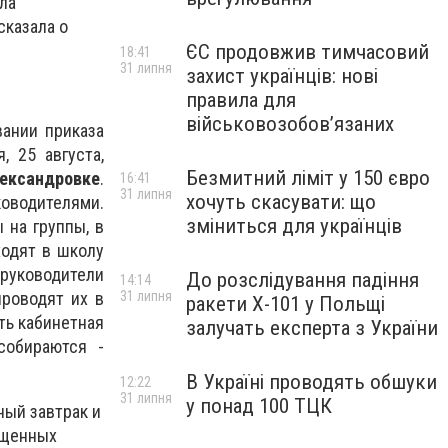
ла
сказала о
ЄС продовжив тимчасовий
18:41
31 липня
захист українців: нові
правила для
військовозобов’язаних
вании приказа
, 25 августа,
Безмитний ліміт у 150 євро
ександровке
.
16:41
31 липня
хочуть скасувати: що
оводителями.
зміниться для українців
 на группы, в
ходят в школу
 руководители
До розслідування падіння
14:14
31 липня
роводят их в
ракети Х-101 у Польщі
ть кабинетная
залучать експерта з України
собираются -
В Україні проводять обшуки
12:22
31 липня
у понад 100 ТЦК
ный завтрак и
ищенных