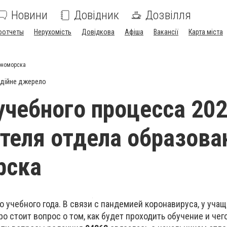
Новини
Довідник
Дозвілля
оотчеты
Нерухомість
Довідкова
Афіша
Вакансії
Карта міста
рноморска
дійне джерело
чебного процесса 202
теля отдела образова
рска
о учебного года. В связи с пандемией коронавируса, у учащ
о стоит вопрос о том, как будет проходить обучение и чег