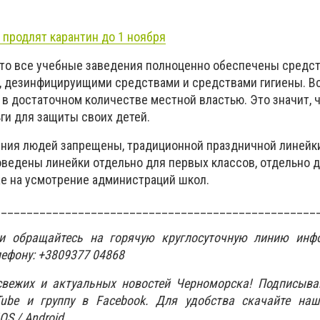
 продлят карантин до 1 ноября
что все учебные заведения полноценно обеспечены средс
 дезинфицируищими средствами и средствами гигиены. В
 в достаточном количестве местной властью. Это значит, 
и для защиты своих детей.
ения людей запрещены, традиционной праздничной линей
роведены линейки отдельно для первых классов, отдельно 
же на усмотрение администраций школ.
__________________________________________________
ти обращайтесь на горячую круглосуточную линию инф
лефону: +3809377 04868
свежих и актуальных новостей Черноморска! Подписыва
Tube
и группу в Facebook. Для удобства скачайте наш
S / Android.