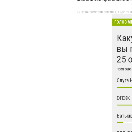
Якщо ви помітили помилку, виділіть нео
ГОЛОС М
Как
вы 
25 
проголос
Слуга 
ОПЗЖ
Батькі