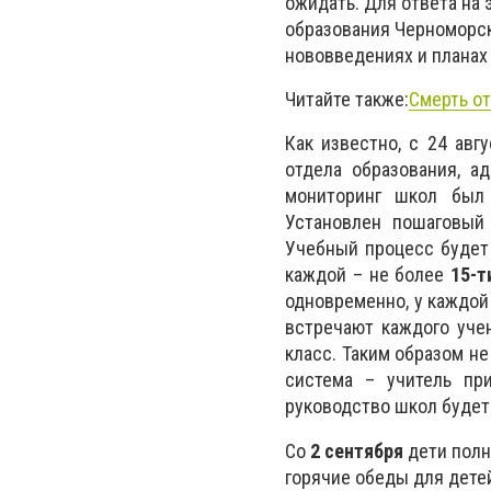
ожидать. Для ответа на
образования Черноморск
нововведениях и планах 
Читайте также:
Смерть от
Как известно, с 24 авг
отдела образования, а
мониторинг школ бы
Установлен пошаговый
Учебный процесс будет 
каждой – не более
15-т
одновременно, у каждой
встречают каждого уче
класс. Таким образом н
система – учитель пр
руководство школ будет 
Со
2 сентября
дети полн
горячие обеды для дете