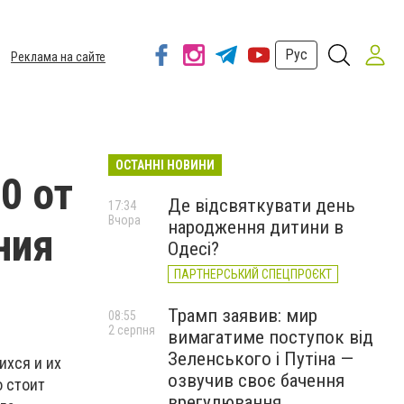
Рус
Реклама на сайте
ОСТАННІ НОВИНИ
0 от
Де відсвяткувати день
17:34
Вчора
народження дитини в
ния
Одесі?
ПАРТНЕРСЬКИЙ СПЕЦПРОЄКТ
Трамп заявив: мир
08:55
2 серпня
вимагатиме поступок від
Зеленського і Путіна —
ихся и их
озвучив своє бачення
о стоит
врегулювання