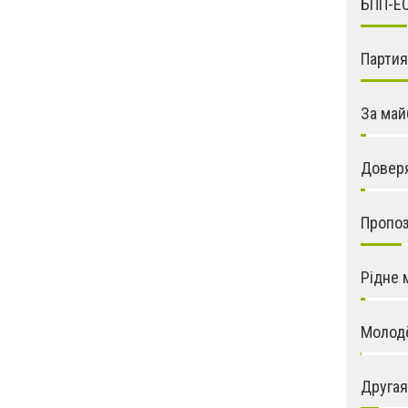
БПП-Е
Парти
За май
Довер
Пропо
Рідне 
Молод
Другая