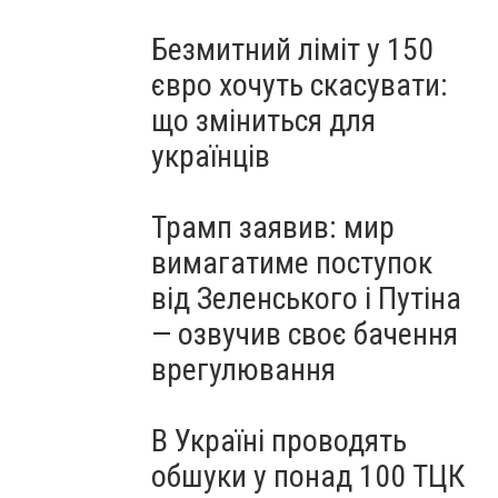
Безмитний ліміт у 150
євро хочуть скасувати:
що зміниться для
українців
Трамп заявив: мир
вимагатиме поступок
від Зеленського і Путіна
— озвучив своє бачення
врегулювання
В Україні проводять
обшуки у понад 100 ТЦК