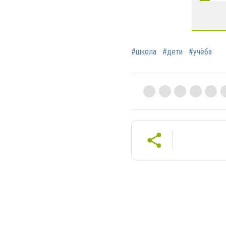
#школа
#дети
#учёба