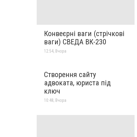
Конвеєрні ваги (стрічкові
ваги) СВЕДА ВК-230
12:54, Вчора
Створення сайту
адвоката, юриста під
ключ
10:48, Вчора