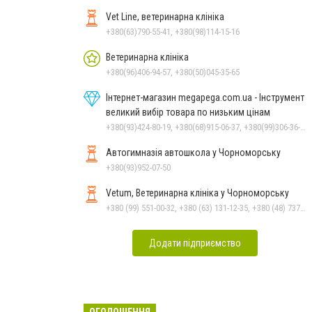
Vet Line, ветеринарна клініка
+380(63)790-55-41, +380(98)114-15-16
Ветеринарна клініка
+380(96)406-94-57, +380(50)045-35-65
Інтернет-магазин megapega.com.ua - Інструмент
великий вибір товара по низьким цінам
+380(93)424-80-19, +380(68)915-06-37, +380(99)306-36-14
Автогимназія автошкола у Чорноморську
+380(93)952-07-50
Vetum, Ветеринарна клініка у Чорноморську
+380 (99) 551-00-32, +380 (63) 131-12-35, +380 (48) 737-69-48, +380 (66) 784-33-31
Додати підприємство
ОГОЛОШЕННЯ