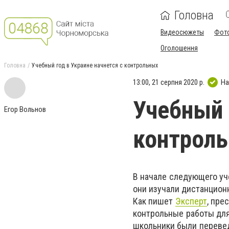
Головна
Видеосюжеты
Фот
Оголошення
Головна
Учебный год в Украине начнется с контрольных
13:00, 21 серпня 2020 р.
На
Учебный 
Егор Вольнов
контрол
В начале следующего уч
они изучали дистанцион
Как пишет
Эксперт
, пре
контрольные работы для 
школьники были перевед