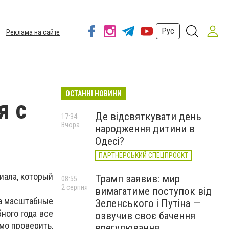
Рус
Реклама на сайте
ОСТАННІ НОВИНИ
я с
Де відсвяткувати день
17:34
Вчора
народження дитини в
Одесі?
ПАРТНЕРСЬКИЙ СПЕЦПРОЄКТ
иала, который
Трамп заявив: мир
08:55
2 серпня
вимагатиме поступок від
ла масштабные
Зеленського і Путіна —
ного года все
озвучив своє бачення
мо проверить,
врегулювання