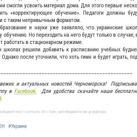
ни смогли усвоить материал дома. Для этого первые неск
ить «корректирующее обучение». Педагоги должны буду
и с таким непривычным форматом.
разование и науки уже заявляло, что украинские шко
 обучению. Но переходить на него будут только в случае, 
ит работать в стационарном режиме.
ых школах решили добавить к расписанию учебных будне
 Однако после уточнили, что хоть гимн и будет играть, по
_________________________________________________
свежих и актуальных новостей Черноморска! Подписыва
ппу в
Facebook.
Для удобства скачайте наше бесплатн
d
.
бхідний текст і натисніть Ctrl + Enter, щоб повідомити про це редакцію
ОН
#Украина