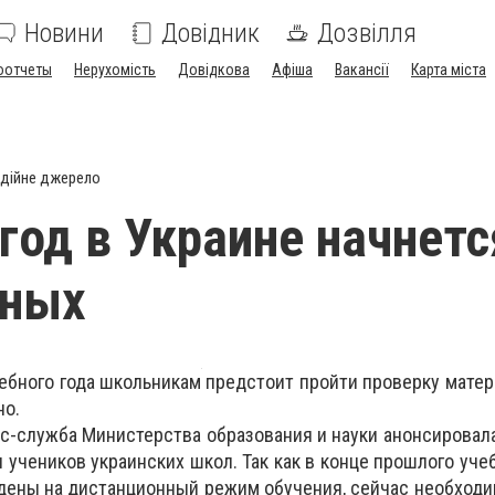
Новини
Довідник
Дозвілля
оотчеты
Нерухомість
Довідкова
Афіша
Вакансії
Карта міста
дійне джерело
год в Украине начнетс
ьных
ебного года школьникам предстоит пройти проверку матер
но.
сс-служба Министерства образования и науки анонсирова
учеников украинских школ. Так как в конце прошлого учеб
ены на дистанционный режим обучения, сейчас необходи