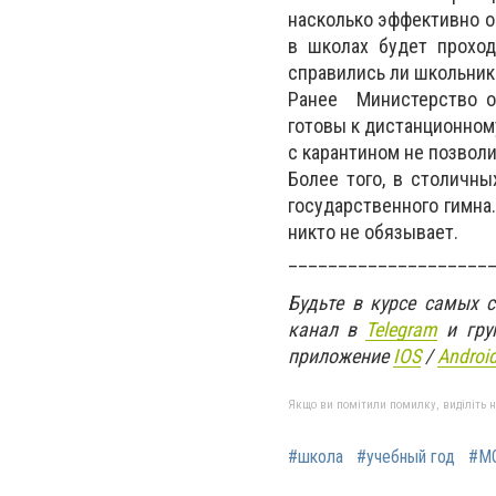
насколько эффективно о
в школах будет проход
справились ли школьник
Ранее Министерство об
готовы к дистанционному
с карантином не позвол
Более того, в столичн
государственного гимна.
никто не обязывает.
____________________
Будьте в курсе самых 
канал в
Telegram
и гру
приложение
IOS
/
An
d
roi
Якщо ви помітили помилку, виділіть нео
#школа
#учебный год
#М