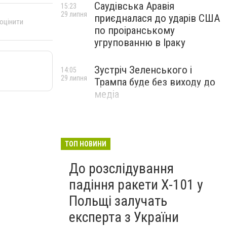
Саудівська Аравія
15:23
29 липня
приєдналася до ударів США
 оцінити
по проіранському
угрупованню в Іраку
Зустріч Зеленського і
14:05
29 липня
Трампа буде без виходу до
медіа
ТОП НОВИНИ
До розслідування
падіння ракети Х-101 у
Польщі залучать
експерта з України