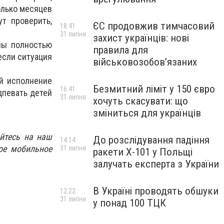
олько месяцев
т проверить,
ЄС продовжив тимчасовий
18:41
31 липня
захист українців: нові
лы полностью
правила для
если ситуация
військовозобов’язаних
й исполнение
Безмитний ліміт у 150 євро
16:41
дпевать детей
31 липня
хочуть скасувати: що
зміниться для українців
йтесь на наш
До розслідування падіння
14:14
ое мобильное
31 липня
ракети Х-101 у Польщі
залучать експерта з України
В Україні проводять обшуки
12:22
31 липня
у понад 100 ТЦК