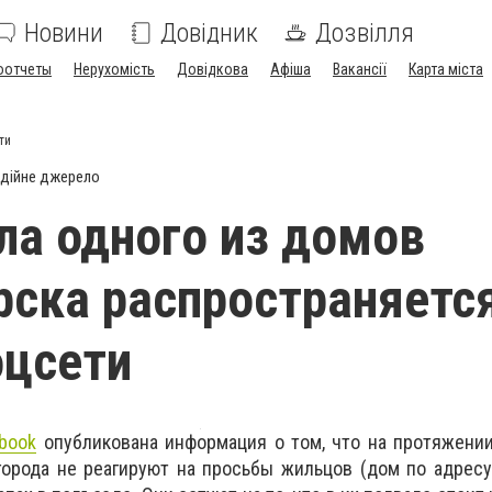
Новини
Довідник
Дозвілля
оотчеты
Нерухомість
Довідкова
Афіша
Вакансії
Карта міста
ти
дійне джерело
ла одного из домов
ска распространяетс
оцсети
book
опубликована информация о том, что на протяжени
рода не реагируют на просьбы жильцов (дом по адресу 