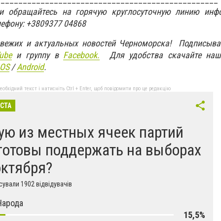
ти обращайтесь на горячую круглосуточную линию инф
лефону: +3809377 04868
свежих и актуальных новостей Черноморска! Подписыва
ube
и группу в
Facebook.
Для удобства скачайте наш
IOS
/
An
d
roid
.
бхідний текст і натисніть Ctrl + Enter, щоб повідомити про це редакцію
ІСТА
ую из местных ячеек партий
готовы поддержать на выборах
октября?
ували 1902 відвідувачів
Народа
15,5%