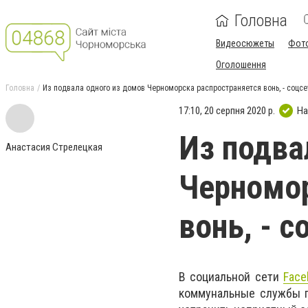
Головна
Видеосюжеты
Фот
Оголошення
Головна
Из подвала одного из домов Черноморска распространяется вонь, - соцсе
17:10, 20 серпня 2020 р.
На
Из подва
Анастасия Стрелецкая
Черномор
вонь, - с
В социальной сети
Face
коммунальные службы го