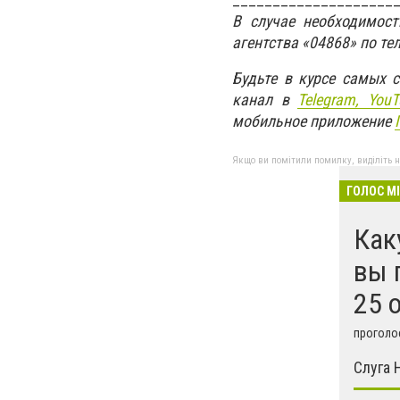
В случае необходимос
агентства «04868» по те
Будьте в курсе самых 
канал в
Telegram,
YouT
мобильное приложение
Якщо ви помітили помилку, виділіть нео
ГОЛОС М
Как
вы 
25 
проголос
Слуга 