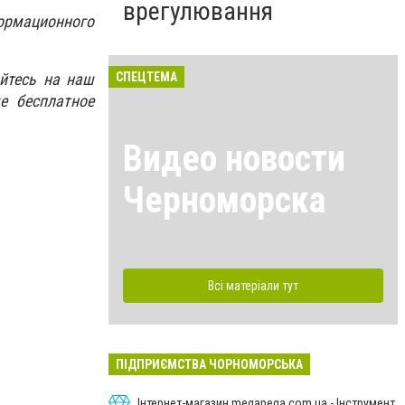
врегулювання
ормационного
йтесь на наш
СПЕЦТЕМА
е бесплатное
Видео новости
Черноморска
Всі матеріали тут
ПІДПРИЄМСТВА ЧОРНОМОРСЬКА
Інтернет-магазин megapega.com.ua - Інструмент