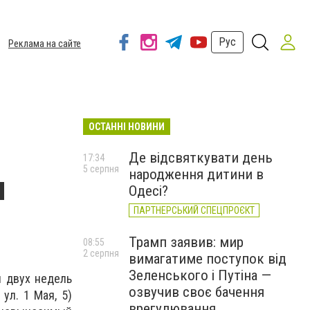
Рус
Реклама на сайте
ОСТАННІ НОВИНИ
Де відсвяткувати день
17:34
5 серпня
народження дитини в
я
Одесі?
ПАРТНЕРСЬКИЙ СПЕЦПРОЄКТ
Трамп заявив: мир
08:55
2 серпня
вимагатиме поступок від
Зеленського і Путіна —
и двух недель
озвучив своє бачення
ул. 1 Мая, 5)
врегулювання