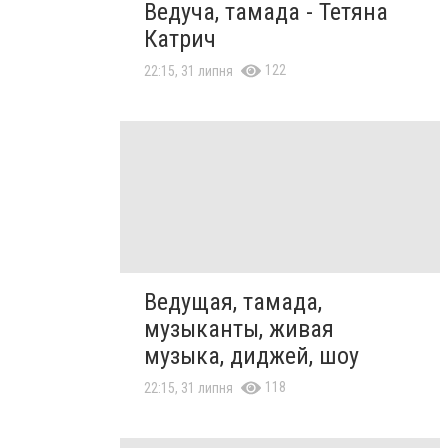
Ведуча, тамада - Тетяна
Катрич
122
22:15, 31 липня
Ведущая, тамада,
музыканты, живая
музыка, диджей, шоу
118
22:15, 31 липня