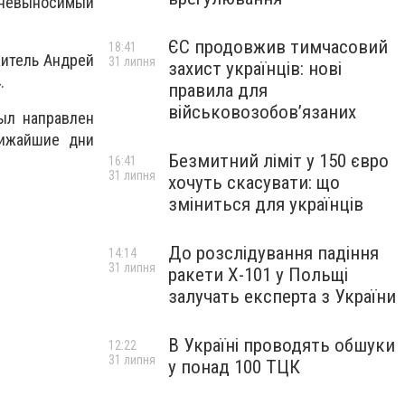
т невыносимый
ЄС продовжив тимчасовий
18:41
итель Андрей
31 липня
захист українців: нові
.
правила для
військовозобов’язаних
ыл направлен
лижайшие дни
Безмитний ліміт у 150 євро
16:41
31 липня
хочуть скасувати: що
зміниться для українців
До розслідування падіння
14:14
31 липня
ракети Х-101 у Польщі
залучать експерта з України
В Україні проводять обшуки
12:22
31 липня
у понад 100 ТЦК