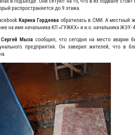
пах в подъезде. Они сетуют на то, что в их подвале стои
орый распространяется до 9 этажа.
Facebook
Карина Гордеева
обратилась в СМИ. А местный ж
ие на имя начальника КП «ГУЖКХ» и и.о. начальника ЖЭУ-4
»
Сергей Мыза
сообщил, что сегодня на место аварии б
унального предприятия. Он заверил жителей, что в б
на.