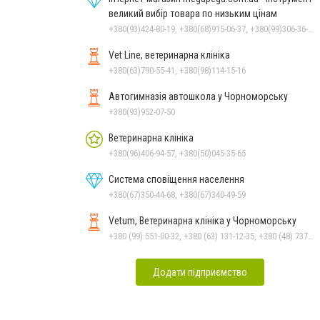
великий вибір товара по низьким цінам
+380(93)424-80-19, +380(68)915-06-37, +380(99)306-36-14
Vet Line, ветеринарна клініка
+380(63)790-55-41, +380(98)114-15-16
Автогимназія автошкола у Чорноморську
+380(93)952-07-50
Ветеринарна клініка
+380(96)406-94-57, +380(50)045-35-65
Система сповіщення населення
+380(67)350-44-68, +380(67)340-49-59
Vetum, Ветеринарна клініка у Чорноморську
+380 (99) 551-00-32, +380 (63) 131-12-35, +380 (48) 737-69-48, +380 (66) 784-33-31
Додати підприємство