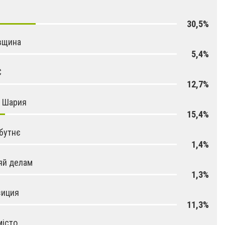
30,5%
вщина
5,4%
С
12,7%
я Шария
15,4%
бутнє
1,4%
яй делам
1,3%
зиция
11,3%
місто