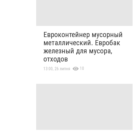
Евроконтейнер мусорный
металлический. Евробак
железный для мусора,
отходов
10
13:00, 26 липня