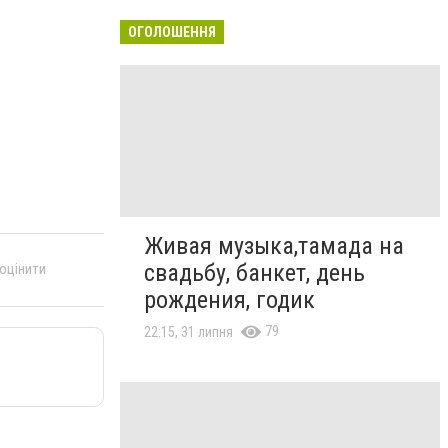
ОГОЛОШЕННЯ
Живая музыка,тамада на
свадьбу, банкет, день
 оцінити
рождения, годик
79
22:15, 31 липня