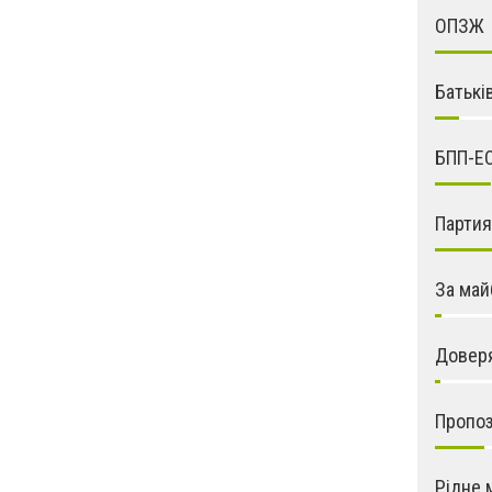
ОПЗЖ
Батькі
БПП-Е
Парти
За май
Довер
Пропо
Рідне 