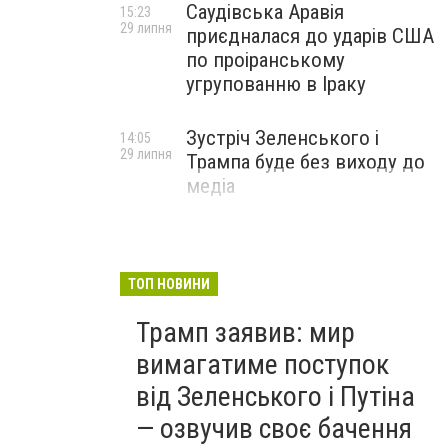
Саудівська Аравія
15:23
29 липня
приєдналася до ударів США
по проіранському
угрупованню в Іраку
Зустріч Зеленського і
14:05
29 липня
Трампа буде без виходу до
медіа
ТОП НОВИНИ
Трамп заявив: мир
вимагатиме поступок
від Зеленського і Путіна
— озвучив своє бачення