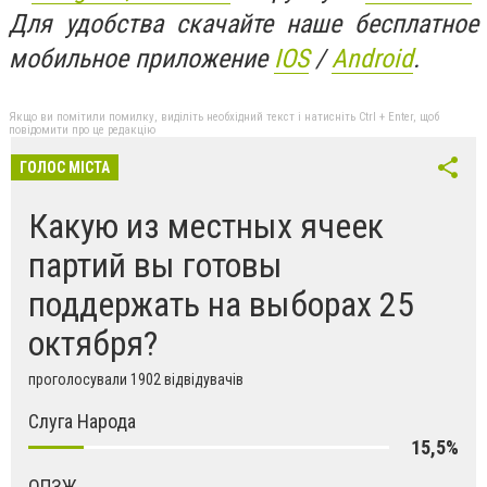
Для удобства скачайте наше бесплатное
мобильное приложение
IOS
/
An
d
roid
.
Якщо ви помітили помилку, виділіть необхідний текст і натисніть Ctrl + Enter, щоб
повідомити про це редакцію
ГОЛОС МІСТА
Какую из местных ячеек
партий вы готовы
поддержать на выборах 25
октября?
проголосували 1902 відвідувачів
Слуга Народа
15,5%
ОПЗЖ