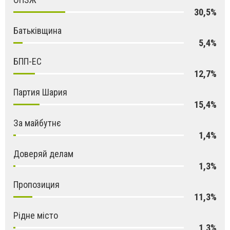
30,5%
Батьківщина
5,4%
БПП-ЕС
12,7%
Партия Шария
15,4%
За майбутнє
1,4%
Доверяй делам
1,3%
Пропозиция
11,3%
Рідне місто
1,3%