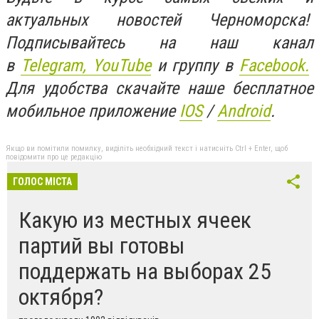
актуальных новостей Черноморска!
Подписывайтесь на наш канал
в
Telegram,
YouTube
и группу в
Facebook.
Для удобства скачайте наше бесплатное
мобильное приложение
IOS
/
An
d
roid
.
Якщо ви помітили помилку, виділіть необхідний текст і натисніть Ctrl + Enter, щоб
повідомити про це редакцію
ГОЛОС МІСТА
Какую из местных ячеек
партий вы готовы
поддержать на выборах 25
октября?