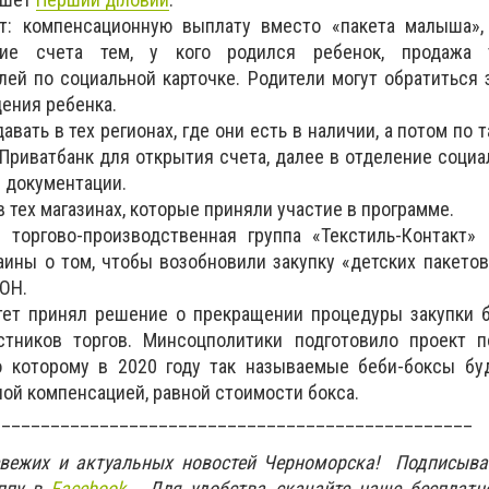
т: компенсационную выплату вместо «пакета малыша»,
тие счета тем, у кого родился ребенок, продажа 
ей по социальной карточке. Родители могут обратиться
дения ребенка.
вать в тех регионах, где они есть в наличии, а потом по 
Приватбанк для открытия счета, далее в отделение соци
 документации.
 тех магазинах, которые приняли участие в программе.
торгово-производственная группа «Текстиль-Контакт» 
ины о том, чтобы возобновили закупку «детских пакето
ОН.
ет принял решение о прекращении процедуры закупки б
тников торгов. Минсоцполитики подготовило проект п
но которому в 2020 году так называемые беби-боксы бу
й компенсацией, равной стоимости бокса.
_________________________________________________
свежих и актуальных новостей Черноморска! Подписыва
ппу в
Facebook.
Для удобства скачайте наше бесплатн