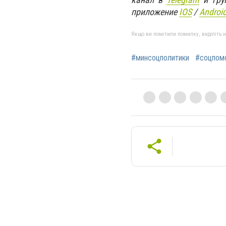
приложение
IOS
/
An
d
roi
Якщо ви помітили помилку, виділіть нео
#минсоцполитики
#соцпом