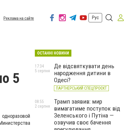
Рус
Реклама на сайте
ОСТАННІ НОВИНИ
Де відсвяткувати день
17:34
5 серпня
народження дитини в
о 5
Одесі?
ПАРТНЕРСЬКИЙ СПЕЦПРОЄКТ
Трамп заявив: мир
08:55
2 серпня
вимагатиме поступок від
Зеленського і Путіна —
 одноразовой
озвучив своє бачення
 Министерства
врегулювання