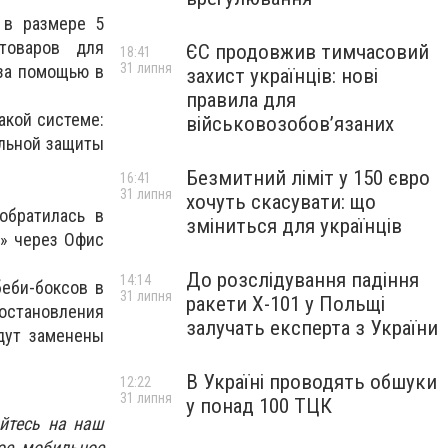
 в размере 5
товаров для
ЄС продовжив тимчасовий
18:41
31 липня
 за помощью в
захист українців: нові
правила для
такой системе:
військовозобов’язаних
альной защиты
Безмитний ліміт у 150 євро
16:41
31 липня
хочуть скасувати: що
обратилась в
зміниться для українців
в» через Офис
До розслідування падіння
14:14
еби-боксов в
31 липня
ракети Х-101 у Польщі
остановления
залучать експерта з України
дут заменены
В Україні проводять обшуки
12:22
31 липня
у понад 100 ТЦК
йтесь на наш
ое мобильное