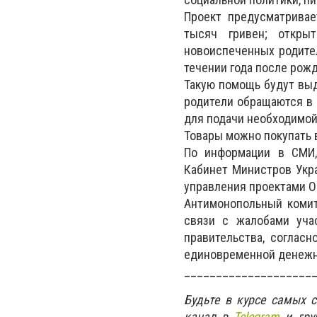
Проект предусматривае
тысяч гривен; откры
новоиспеченных родител
течении года после рож
Такую помощь будут выда
родители обращаются в 
для подачи необходимой
Товары можно покупать в
По информации в СМИ, 
Кабинет Министров Укра
управления проектами О
Антимонопольный комит
связи с жалобами учас
правительства, соглас
единовременной денежно
____________________
Будьте в курсе самых 
канал в
Telegram
и гру