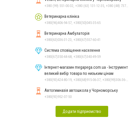
+380 (99) 551-00-32, +380 (63) 131-12-35, +380 (48) 737-69-48, +380 (66) 784-33-31
Ветеринарна клініка
+380(96)406-94-57, +380(50)045-35-65
Ветеринарна Амбулаторія
+380(63)036-31-23, +380(67)557-60-41
Система сповіщення населення
+380(67)350-44-68, +380(67)340-49-59
Інтернет-магазин megapega.com.ua - Інструмент
великий вибір товара по низьким цінам
+380(93)424-80-19, +380(68)915-06-37, +380(99)306-36-14
Автогимназія автошкола у Чорноморську
+380(93)952-07-50
Додати підприємство