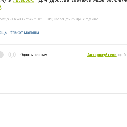
d
.
бхідний текст і натисніть Ctrl + Enter, щоб повідомити про це редакцію
ощь
#пакет малыша
0,0
Оцініть першим
Авторизуйтесь
, щоб