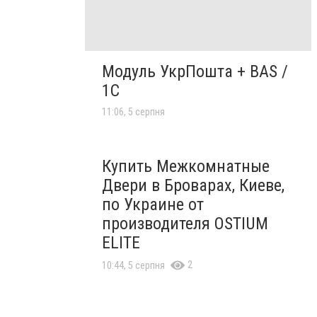
Модуль УкрПошта + BAS /
1C
11:06, 5 серпня
Купить Межкомнатные
Двери в Броварах, Киеве,
по Украине от
производителя OSTIUM
ELITE
2
10:44, 5 серпня