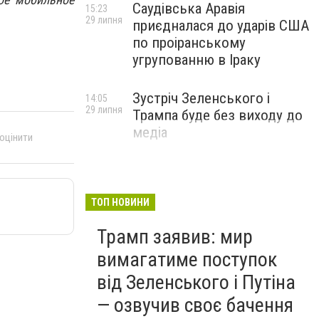
Саудівська Аравія
15:23
29 липня
приєдналася до ударів США
по проіранському
угрупованню в Іраку
Зустріч Зеленського і
14:05
29 липня
Трампа буде без виходу до
медіа
 оцінити
ТОП НОВИНИ
Трамп заявив: мир
вимагатиме поступок
від Зеленського і Путіна
— озвучив своє бачення