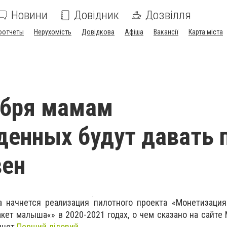
Новини
Довідник
Дозвілля
оотчеты
Нерухомість
Довідкова
Афіша
Вакансії
Карта міста
ября мамам
енных будут давать п
вен
а начнется реализация пилотного проекта «Монетизация
кет малыша«» в 2020-2021 годах, о чем сказано на сайте
ишет
Перший діловий
.