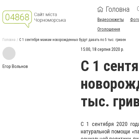
Головна
Видеосюжеты
Фот
Оголошення
Головна
С 1 сентября мамам новорожденных будут давать по 5 тыс. гривен
15:00, 18 серпня 2020 р.
С 1 сент
Егор Вольнов
новорожд
тыс. гри
С 1 сентября 2020 год
натуральной помощи «па
социальной политики, п