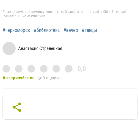
Якщо ви помітили помилку, виділіть необхідний текст і натисніть Ctrl + Enter, щоб
повідомити про це редакцію
#черноморск
#библиотека
#вечер
#танцы
Анастасия Стрелецкая
0,0
Авторизуйтесь
, щоб оцінити