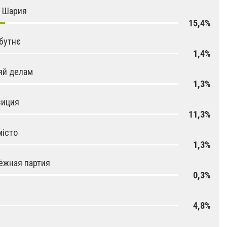
я Шария
15,4%
бутнє
1,4%
яй делам
1,3%
зиция
11,3%
місто
1,3%
ёжная партия
0,3%
4,8%