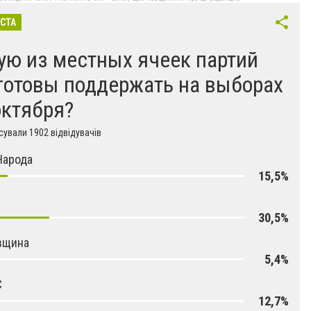
ІСТА
ую из местных ячеек партий
готовы поддержать на выборах
октября?
ували 1902 відвідувачів
Народа
15,5%
30,5%
вщина
5,4%
С
12,7%