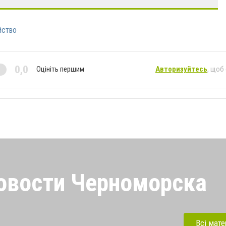
йство
0,0
Оцініть першим
Авторизуйтесь
, щоб
овости Черноморска
орска. Будь в курсе самых
льных новостей
Всі мате