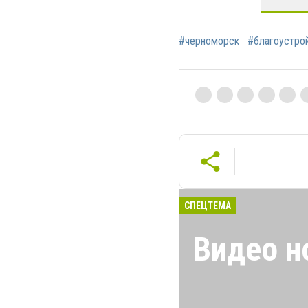
#черноморск
#благоустро
СПЕЦТЕМА
Видео н
Новости Черном
свежих и актуа