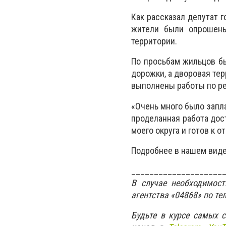
Как рассказал депутат г
жители были опрошены
территории.
По просьбам жильцов б
дорожки, а дворовая те
выполнены работы по ре
«Очень много было запл
проделанная работа дос
моего округа и готов к 
Подробнее в нашем вид
____________________
В случае необходимос
агентства «04868» по те
Будьте в курсе самых 