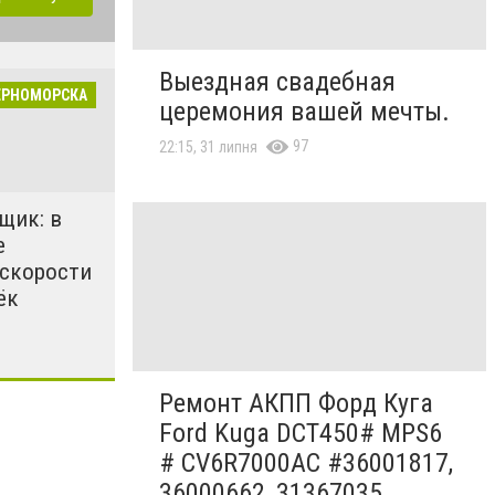
Выездная свадебная
ЕРНОМОРСКА
церемония вашей мечты.
97
22:15, 31 липня
щик: в
е
 скорости
ёк
Ремонт АКПП Форд Куга
Ford Kuga DCT450# MPS6
# CV6R7000AC #36001817,
36000662, 31367035,