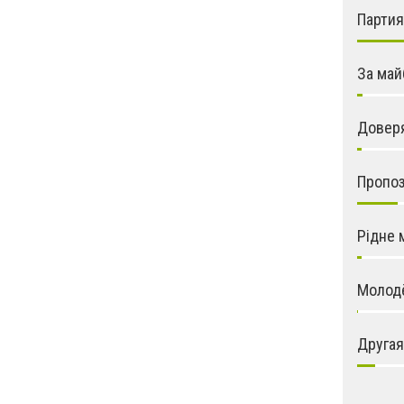
Парти
За май
Довер
Пропо
Рідне 
Молод
Другая