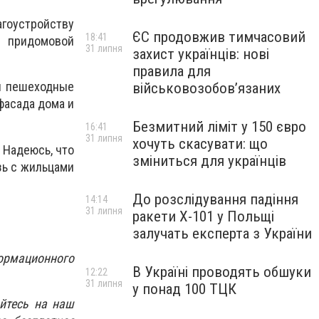
агоустройству
ЄС продовжив тимчасовий
18:41
й придомовой
31 липня
захист українців: нові
правила для
ы пешеходные
військовозобов’язаних
фасада дома и
Безмитний ліміт у 150 євро
16:41
31 липня
хочуть скасувати: що
 Надеюсь, что
зміниться для українців
зь с жильцами
До розслідування падіння
14:14
31 липня
ракети Х-101 у Польщі
залучать експерта з України
ормационного
В Україні проводять обшуки
12:22
31 липня
у понад 100 ТЦК
йтесь на наш