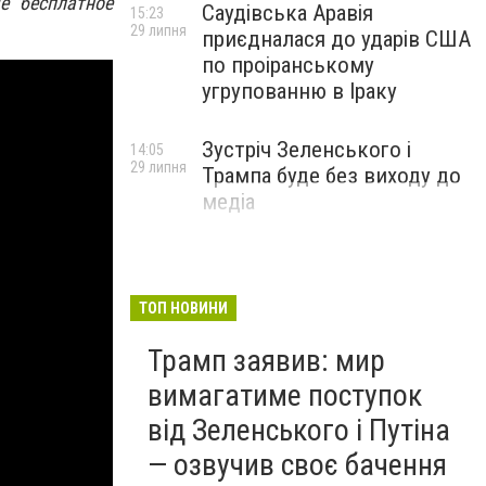
е бесплатное
Саудівська Аравія
15:23
29 липня
приєдналася до ударів США
по проіранському
угрупованню в Іраку
Зустріч Зеленського і
14:05
29 липня
Трампа буде без виходу до
медіа
ТОП НОВИНИ
Трамп заявив: мир
вимагатиме поступок
від Зеленського і Путіна
— озвучив своє бачення