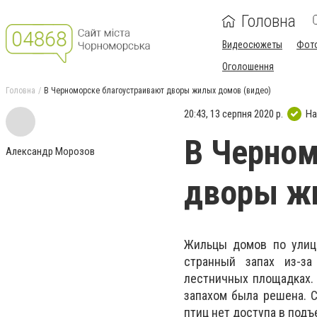
Головна
Видеосюжеты
Фот
Оголошення
Головна
В Черноморске благоустраивают дворы жилых домов (видео)
20:43, 13 серпня 2020 р.
На
В Черном
Александр Морозов
дворы ж
Жильцы домов по улиц
странный запах из-за
лестничных площадках.
запахом была решена. 
птиц нет доступа в подъ