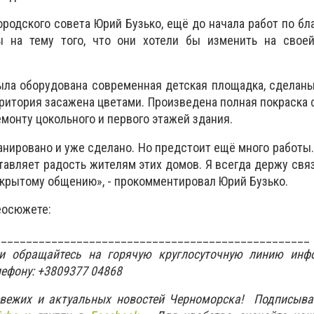
ородского совета Юрий Бузько, ещё до начала работ по бл
 на тему того, что они хотели бы изменить на свое
ыла оборудована современная детская площадка, сделан
рритория засажена цветами. Произведена полная покраска 
монту цокольного и первого этажей здания.
анировано и уже сделано. Но предстоит ещё много работы.
тавляет радость жителям этих домов. Я всегда держу свя
открытому общению», - прокомментировал Юрий Бузько.
еосюжете:
__________________________________________________
ти обращайтесь на горячую круглосуточную линию инф
лефону: +3809377 04868
свежих и актуальных новостей Черноморска! Подписыва