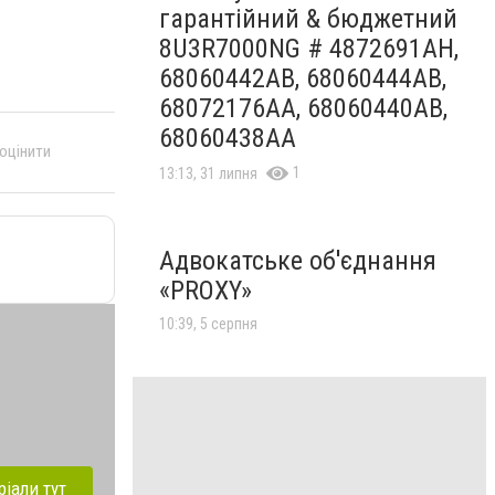
гарантійний & бюджетний
8U3R7000NG # 4872691AH,
68060442AB, 68060444AB,
68072176AA, 68060440AB,
68060438AA
 оцінити
1
13:13, 31 липня
Адвокатське об'єднання
«PROXY»
10:39, 5 серпня
ріали тут