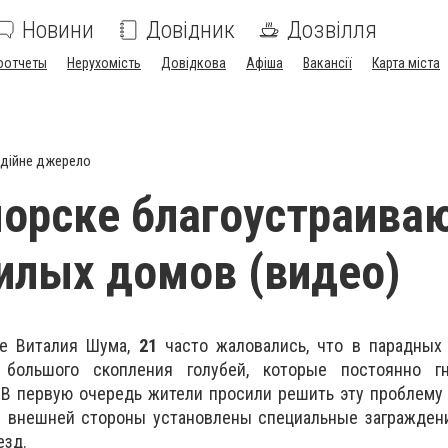
Новини
Довідник
Дозвілля
оотчеты
Нерухомість
Довідкова
Афіша
Вакансії
Карта міста
дійне джерело
орске благоустраива
илых домов (видео)
е Виталия Шума,
21
часто жаловались, что в парадных 
 большого скопления голубей, которые постоянно г
 В первую очередь жители просили решить эту проблему
С внешней стороны установлены специальные заграждени
езд.