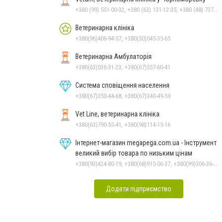
+380 (99) 551-00-32, +380 (63) 131-12-35, +380 (48) 737-69-48, +380 (66) 784-33-31
Ветеринарна клініка
+380(96)406-94-57, +380(50)045-35-65
Ветеринарна Амбулаторія
+380(63)036-31-23, +380(67)557-60-41
Система сповіщення населення
+380(67)350-44-68, +380(67)340-49-59
Vet Line, ветеринарна клініка
+380(63)790-55-41, +380(98)114-15-16
Інтернет-магазин megapega.com.ua - Інструмент
великий вибір товара по низьким цінам
+380(93)424-80-19, +380(68)915-06-37, +380(99)306-36-14
Додати підприємство