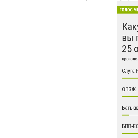
ГОЛОС М
Как
вы 
25 
проголос
Слуга 
ОПЗЖ
Батькі
БПП-Е