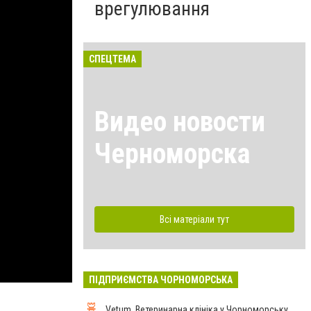
врегулювання
СПЕЦТЕМА
Видео новости
Черноморска
Всі матеріали тут
ПІДПРИЄМСТВА ЧОРНОМОРСЬКА
Vetum, Ветеринарна клініка у Чорноморську