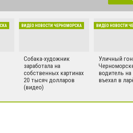
одписывайся на наш канал
уппу в Facebook. Для
й наше бесплатное
СКА
ВИДЕО НОВОСТИ ЧЕРНОМОРСКА
ВИДЕО НОВОСТИ Ч
жение IOS / Android.
Собака-художник
Уличный гон
заработала на
Черноморск
м
собственных картинах
водитель на
20 тысяч долларов
въехал в лар
(видео)