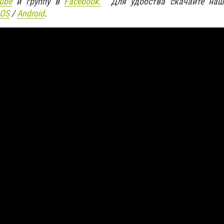
ube
и группу в
Facebook.
Для удобства скачайте наш
IOS
/
An
d
roid
.