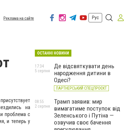
Рус
Реклама на сайте
ОСТАННІ НОВИНИ
ют
Де відсвяткувати день
17:34
5 серпня
народження дитини в
Одесі?
ПАРТНЕРСЬКИЙ СПЕЦПРОЄКТ
присутствует
Трамп заявив: мир
08:55
2 серпня
нездились на
вимагатиме поступок від
 и проблема с
Зеленського і Путіна —
я, и теперь у
озвучив своє бачення
врегулювання