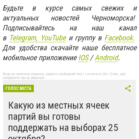
Будьте в курсе самых свежих и
актуальных новостей Черноморска!
Подписывайтесь на наш канал
в
Telegram,
YouTube
и группу в
Facebook.
Для удобства скачайте наше бесплатное
мобильное приложение
IOS
/
An
d
roid
.
Якщо ви помітили помилку, виділіть необхідний текст і натисніть Ctrl + Enter, щоб
повідомити про це редакцію
ГОЛОС МІСТА
Какую из местных ячеек
партий вы готовы
поддержать на выборах 25
октября?