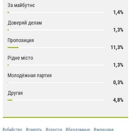
За майбутнє
1,4%
Доверяй делам
1,3%
Пропозиция
11,3%
Рідне місто
1,3%
Молодёжная партия
0,3%
Другая
4,8%
#убийство
#смерть
#одесса
#бездомные
#женщина