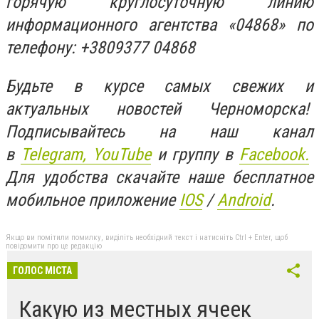
горячую круглосуточную линию
информационного агентства «04868» по
телефону: +3809377 04868
Будьте в курсе самых свежих и
актуальных новостей Черноморска!
Подписывайтесь на наш канал
в
Telegram,
YouTube
и группу в
Facebook.
Для удобства скачайте наше бесплатное
мобильное приложение
IOS
/
An
d
roid
.
Якщо ви помітили помилку, виділіть необхідний текст і натисніть Ctrl + Enter, щоб
повідомити про це редакцію
ГОЛОС МІСТА
Какую из местных ячеек