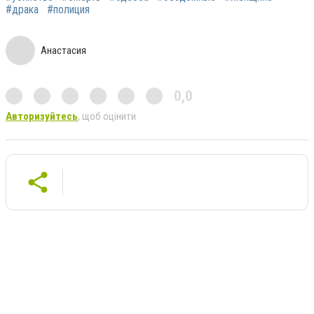
#драка
#полиция
Анастасия
0,0
Авторизуйтесь
, щоб оцінити