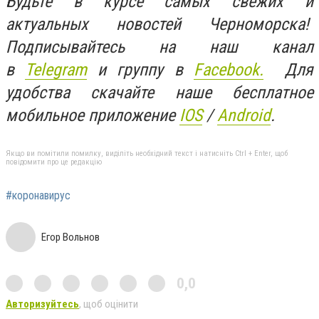
Будьте в курсе самых свежих и
актуальных новостей Черноморска!
Подписывайтесь на наш канал
в
Telegram
и группу в
Facebook.
Для
удобства скачайте наше бесплатное
мобильное приложение
IOS
/
An
d
roid
.
Якщо ви помітили помилку, виділіть необхідний текст і натисніть Ctrl + Enter, щоб
повідомити про це редакцію
#коронавирус
Егор Вольнов
0,0
Авторизуйтесь
, щоб оцінити