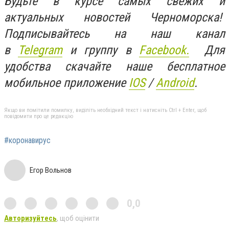
Будьте в курсе самых свежих и
актуальных новостей Черноморска!
Подписывайтесь на наш канал
в
Telegram
и группу в
Facebook.
Для
удобства скачайте наше бесплатное
мобильное приложение
IOS
/
An
d
roid
.
Якщо ви помітили помилку, виділіть необхідний текст і натисніть Ctrl + Enter, щоб
повідомити про це редакцію
#коронавирус
Егор Вольнов
0,0
Авторизуйтесь
, щоб оцінити