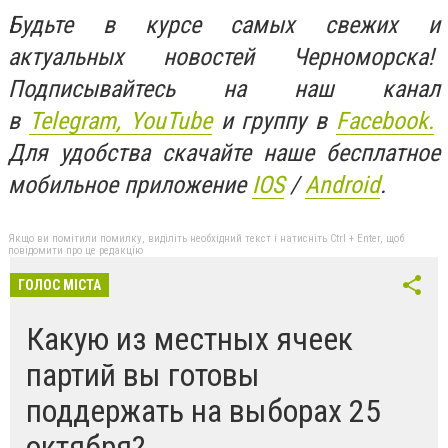
Будьте в курсе самых свежих и
актуальных новостей Черноморска!
Подписывайтесь на наш канал
в
Telegram,
YouTube
и группу в
Facebook.
Для удобства скачайте наше бесплатное
мобильное приложение
IOS
/
An
d
roid
.
Якщо ви помітили помилку, виділіть необхідний текст і натисніть Ctrl + Enter, щоб
повідомити про це редакцію
ГОЛОС МІСТА
Какую из местных ячеек
партий вы готовы
поддержать на выборах 25
октября?