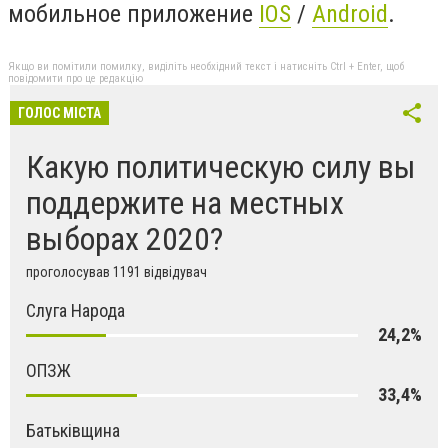
мобильное приложение
IOS
/
An
d
roid
.
Якщо ви помітили помилку, виділіть необхідний текст і натисніть Ctrl + Enter, щоб
повідомити про це редакцію
ГОЛОС МІСТА
Какую политическую силу вы
поддержите на местных
выборах 2020?
проголосував 1191 відвідувач
Слуга Народа
24,2%
ОПЗЖ
33,4%
Батьківщина