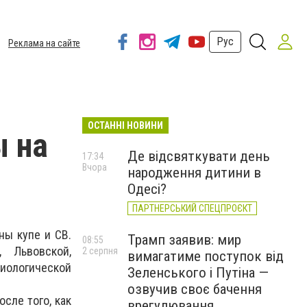
Рус
Реклама на сайте
ОСТАННІ НОВИНИ
ы на
Де відсвяткувати день
17:34
Вчора
народження дитини в
Одесі?
ПАРТНЕРСЬКИЙ СПЕЦПРОЄКТ
ны купе и СВ.
Трамп заявив: мир
08:55
 Львовской,
2 серпня
вимагатиме поступок від
миологической
Зеленського і Путіна —
озвучив своє бачення
сле того, как
врегулювання