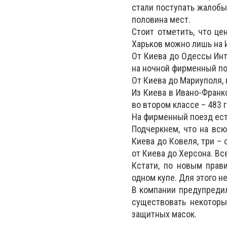
стали поступать жалобы
половина мест.
Стоит отметить, что це
Харьков можно лишь на И
От Киева до Одессы Инте
на ночной фирменный пое
От Киева до Мариуполя, 
Из Киева в Ивано-Франко
во втором классе – 483 
На фирменный поезд ест
Подчеркнем, что на всю
Киева до Ковеля, три – 
от Киева до Херсона. Вс
Кстати, по новым прави
одном купе. Для этого н
В компании предупредил
существовать некоторы
защитных масок.