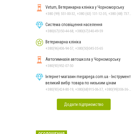
Vetum, Ветеринарна клініка у Чорноморську
+380 (99) 551-00-32, +380 (63) 131-12-35, +380 (48) 737-69-48, +380 (66) 784-33-31
Система сповіщення населення
+380(67)350-44-68, +380(67)340-49-59
Ветеринарна клініка
+380(96)406-94-57, +380(50)045-35-65
Автогимназія автошкола у Чорноморську
+380(93)952-07-50
Інтернет-магазин megapega.com.ua - Інструмент
великий вибір товара по низьким цінам
+380(93)424-80-19, +380(68)915-06-37, +380(99)306-36-14
Додати підприємство
ОГОЛОШЕННЯ