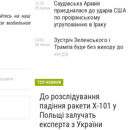
Саудівська Аравія
15:23
29 липня
приєдналася до ударів США
йтесь на наш
по проіранському
ое мобильное
угрупованню в Іраку
Зустріч Зеленського і
14:05
29 липня
Трампа буде без виходу до
медіа
 оцінити
ТОП НОВИНИ
До розслідування
падіння ракети Х-101 у
Польщі залучать
експерта з України