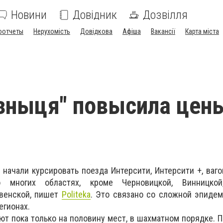
Новини
Довідник
Дозвілля
оотчеты
Нерухомість
Довідкова
Афіша
Вакансії
Карта міста
зныця" повысила цен
 начали курсировать поезда Интерсити, Интерсити +, ваго
 многих областях, кроме Черновицкой, Винницкой,
венской, пишет
Politeka
. Это связано со сложной эпиде
егионах.
т пока только на половину мест, в шахматном порядке. По