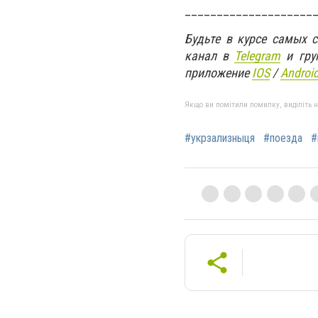
____________________
Будьте в курсе самых 
канал в
Telegram
и гру
приложение
IOS
/
An
d
roi
Якщо ви помітили помилку, виділіть нео
#укрзализныця
#поезда
#