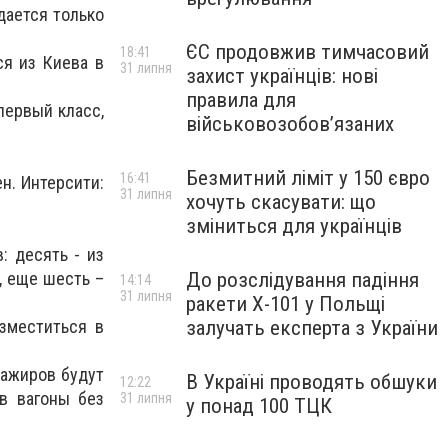
дается только
ЄС продовжив тимчасовий
18:41
ся из Киева в
31 липня
захист українців: нові
правила для
первый класс,
військовозобов’язаних
Безмитний ліміт у 150 євро
16:41
ен. Интерсити:
31 липня
хочуть скасувати: що
зміниться для українців
: десять - из
, еще шесть –
До розслідування падіння
14:14
31 липня
ракети Х-101 у Польщі
азместиться в
залучать експерта з України
сажиров будут
В Україні проводять обшуки
12:22
 в вагоны без
31 липня
у понад 100 ТЦК