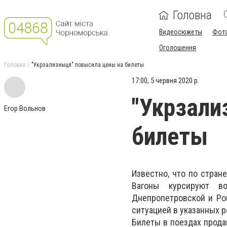
Головна
Видеосюжеты
Фот
Оголошення
Головна
"Укрзализныця" повысила цены на билеты
17:00, 5 червня 2020 р.
"Укрзали
Егор Вольнов
билеты
Известно, что по стране
Вагоны курсируют во
Днепропетровской и Ро
ситуацией в указанных р
Билеты в поездах продаю