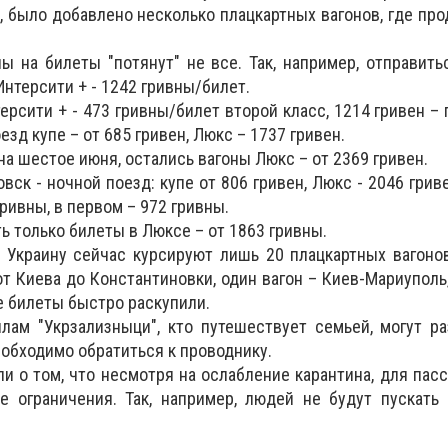
, было добавлено несколько плацкартных вагонов, где про
ны на билеты "потянут" не все. Так, например, отправить
нтерсити + - 1242 гривны/билет.
рсити + - 473 гривны/билет второй класс, 1214 гривен – 
зд купе – от 685 гривен, Люкс – 1737 гривен.
на шестое июня, остались вагоны Люкс – от 2369 гривен.
вск - ночной поезд: купе от 806 гривен, Люкс - 2046 грив
гривны, в первом – 972 гривны.
ь только билеты в Люксе – от 1863 гривны.
 Украину сейчас курсируют лишь 20 плацкартных вагонов
от Киева до Константиновки, один вагон – Киев-Мариуполь
е билеты быстро раскупили.
лам "Укрзализныци", кто путешествует семьей, могут р
еобходимо обратиться к проводнику.
и о том, что несмотря на ослабление карантина, для пас
е ограничения. Так, например, людей не будут пускать