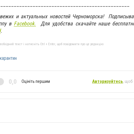
_________________________________________________
свежих и актуальных новостей Черноморска! Подписыва
ппу в
Facebook.
Для удобства скачайте наше бесплатн
d
.
бхідний текст і натисніть Ctrl + Enter, щоб повідомити про це редакцію
карантин
0,0
Оцініть першим
Авторизуйтесь
, щоб