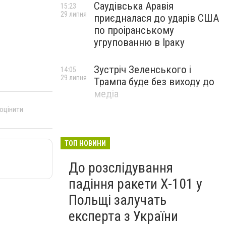
Саудівська Аравія
15:23
29 липня
приєдналася до ударів США
по проіранському
угрупованню в Іраку
Зустріч Зеленського і
14:05
29 липня
Трампа буде без виходу до
медіа
 оцінити
ТОП НОВИНИ
До розслідування
падіння ракети Х-101 у
Польщі залучать
експерта з України