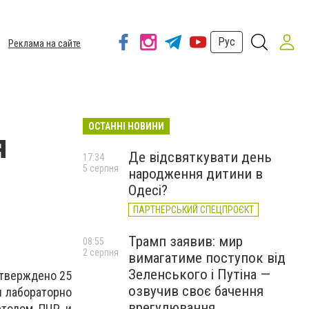
Рус
Реклама на сайте
ОСТАННІ НОВИНИ
я
Де відсвяткувати день
17:34
5 серпня
народження дитини в
Одесі?
ПАРТНЕРСЬКИЙ СПЕЦПРОЄКТ
Трамп заявив: мир
08:55
2 серпня
вимагатиме поступок від
Зеленського і Путіна —
дтверждено 25
озвучив своє бачення
и лабораторно
врегулювання
етодом ПЦР и