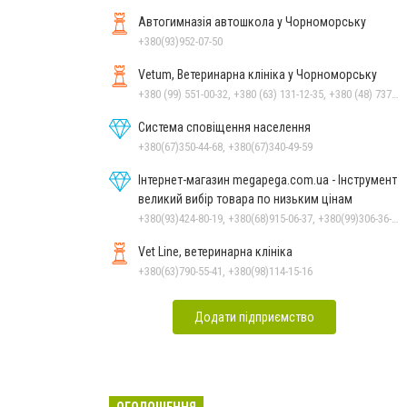
Автогимназія автошкола у Чорноморську
+380(93)952-07-50
Vetum, Ветеринарна клініка у Чорноморську
+380 (99) 551-00-32, +380 (63) 131-12-35, +380 (48) 737-69-48, +380 (66) 784-33-31
Система сповіщення населення
+380(67)350-44-68, +380(67)340-49-59
Інтернет-магазин megapega.com.ua - Інструмент
великий вибір товара по низьким цінам
+380(93)424-80-19, +380(68)915-06-37, +380(99)306-36-14
Vet Line, ветеринарна клініка
+380(63)790-55-41, +380(98)114-15-16
Додати підприємство
ОГОЛОШЕННЯ