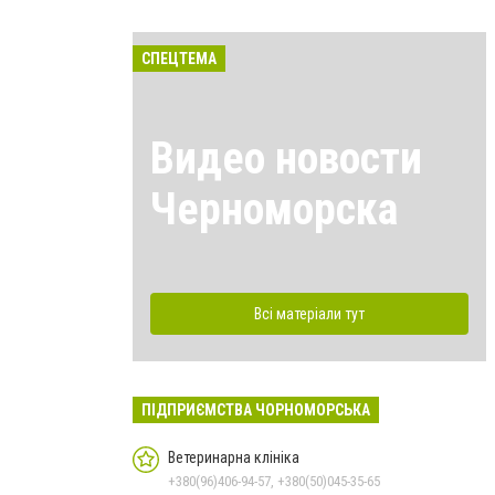
СПЕЦТЕМА
Видео новости
Черноморска
Всі матеріали тут
ПІДПРИЄМСТВА ЧОРНОМОРСЬКА
Ветеринарна клініка
+380(96)406-94-57, +380(50)045-35-65