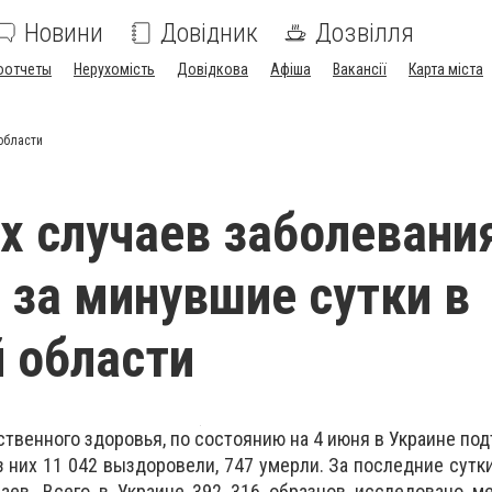
Новини
Довідник
Дозвілля
оотчеты
Нерухомість
Довідкова
Афіша
Вакансії
Карта міста
области
х случаев заболевани
 за минувшие сутки в
 области
твенного здоровья, по состоянию на 4 июня в Украине по
з них 11 042 выздоровели, 747 умерли. За последние сутк
аев. Всего в Украине 392 316 образцов исследовано м