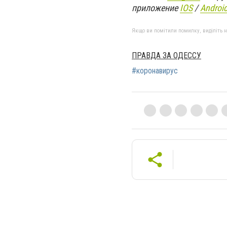
приложение
IOS
/
An
d
roi
Якщо ви помітили помилку, виділіть нео
ПРАВДА ЗА ОДЕССУ
#коронавирус