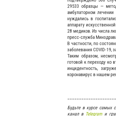
29533 образцы — мето
амбулаторном лечении 
нуждались в госпитали
аппарату искусственной
28 медиков. Из числа л
пресс-служба Минздрав
В частности, по состоя
заболевания COVID-19, 
Таким образом, несмот
готовой к переходу ко 
инцидентность, загру
коронавирус в нашем ре
____________________
Будьте в курсе самых 
канал в
Telegram
и гру