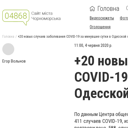
Головна
Видеосюжеты
Фот
Оголошення
Головна
+20 новых случаев заболевания COVID-19 за минувшие сутки в Одесской 
11:00, 4 червня 2020 р.
+20 новы
Егор Вольнов
COVID-19
Одесской
По данным Центра общес
411 случаев COVID-19, и
подтверждено 588 случ