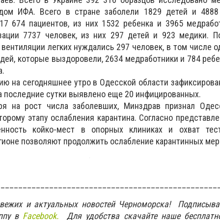
дом ИФА. Всего в стране заболели 1829 детей и 4888
17 674 пациентов, из них 1532 ребенка и 3965 медрабо
зации 7737 человек, из них 297 детей и 923 медики. П
 вентиляции легких нуждались 297 человек, в том числе о
юдей, которые выздоровели, 2634 медработники и 784 ребе
а.
нию на сегодняшнее утро в Одесской области зафиксирова
за последние сутки выявлено еще 20 инфицированных.
ря на рост числа заболевших, Минздрав признал Одес
второму этапу ослабления карантина. Согласно представле
женность койко-мест в опорных клиниках и охват тес
гионе позволяют продолжить ослабление карантинных мер
__________________________________________________
свежих и актуальных новостей Черноморска! Подписыва
ппу в
Facebook.
Для удобства скачайте наше бесплатн