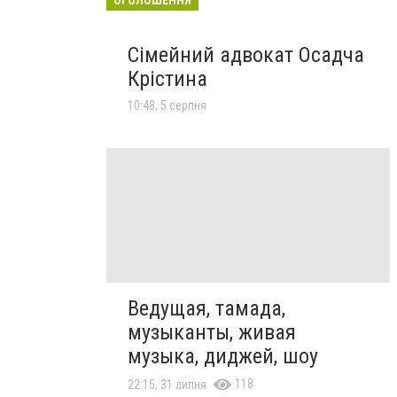
Сімейний адвокат Осадча
Крістина
10:48, 5 серпня
Ведущая, тамада,
музыканты, живая
музыка, диджей, шоу
118
22:15, 31 липня