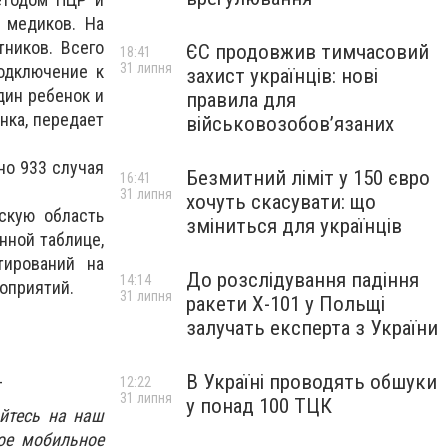
 медиков. На
тников. Всего
ЄС продовжив тимчасовий
18:41
31 липня
одключение к
захист українців: нові
дин ребенок и
правила для
нка, передает
військовозобов’язаних
но 933 случая
Безмитний ліміт у 150 євро
16:41
31 липня
хочуть скасувати: що
скую область
зміниться для українців
нной таблице,
тирований на
До розслідування падіння
14:14
оприятий.
31 липня
ракети Х-101 у Польщі
залучать експерта з України
_
В Україні проводять обшуки
12:22
31 липня
у понад 100 ТЦК
йтесь на наш
ое мобильное