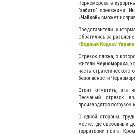
Черноморска в курортны
"забито" приезжими. И
«Чайкой»
сможет исправ
Представители информа
Обратились за разъясне
«Водный Кодекс Украин
Отрезок пляжа, о котор
жители
Черноморска
, х
часть стратегического 
безопасности Черноморс
Стоит отметить, эта ч
Песчаный отрезок вп
производятся погрузочн
С одной стороны, труд
месте, где свободный д
территории порта. Кро