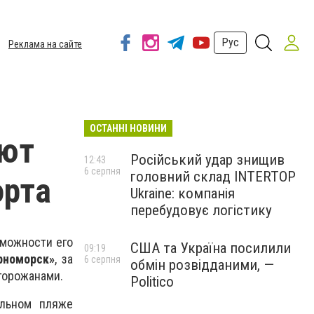
Рус
Реклама на сайте
ОСТАННІ НОВИНИ
ают
Російський удар знищив
12:43
6 серпня
головний склад INTERTOP
орта
Ukraine: компанія
перебудовує логістику
зможности его
США та Україна посилили
09:19
рноморск»
, за
6 серпня
обмін розвідданими, —
горожанами.
Politico
альном пляже