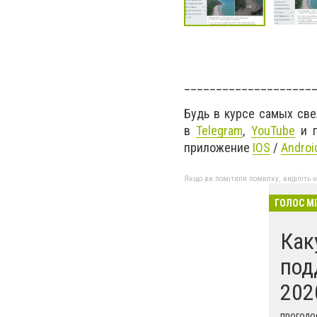
____________________
Будь в курсе самых св
в
Telegram
,
YouTube
и г
приложение
IOS
/
Androi
Якщо ви помітили помилку, виділіть нео
ГОЛОС М
Как
под
202
проголос