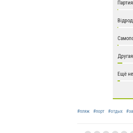
Партия
Відрод
Самопо
Другая
Ещё не
#пляж
#порт
#отдых
#за