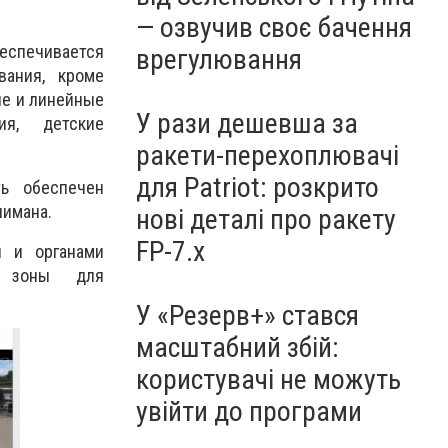
— озвучив своє бачення
еспечивается
врегулювання
вания, кроме
ие и линейные
У рази дешевша за
ия, детские
ракети-перехоплювачі
для Patriot: розкрито
ь обеспечен
лимана.
нові деталі про ракету
FP-7.x
и и органами
е зоны для
У «Резерв+» стався
масштабний збій:
користувачі не можуть
увійти до програми