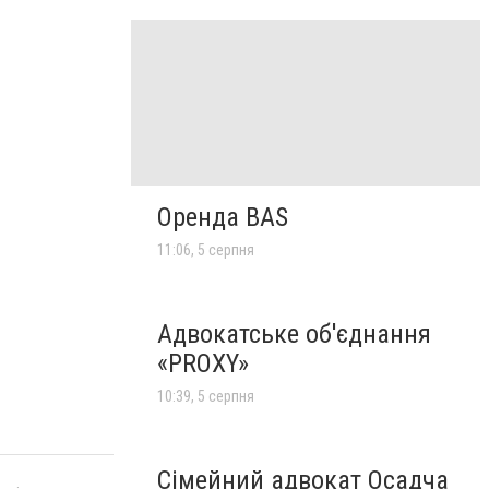
Оренда BAS
11:06, 5 серпня
Адвокатське об'єднання
«PROXY»
10:39, 5 серпня
Сімейний адвокат Осадча