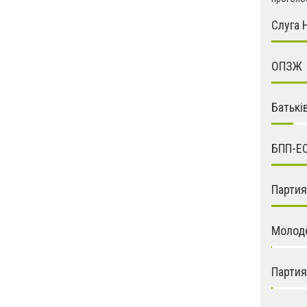
Слуга 
ОПЗЖ
Батькі
БПП-Е
Парти
Молод
Партия