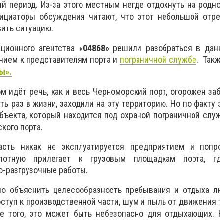
й период. Из-за этого местным негде отдохнуть на родн
нициаторы обсуждения читают, что этот небольшой отре
ить ситуацию.
ционного агентства
«04868»
решили разобраться в данн
нием к представителям порта и
пограничной службе
. Так
ы».
ом идёт речь, как и весь Черноморский порт, огорожен за
оть раз в жизни, заходили на эту территорию. Но по факту 
объекта, который находится под охраной пограничной сл
кого порта.
асть никак не эксплуатируется предприятием и попро
лотную прилегает к грузовым площадкам порта, гд
о-разгрузочные работы.
но объяснить целесообразность пребывания и отдыха л
оступ к производственной части, шум и пыль от движения 
ме того, это может быть небезопасно для отдыхающих. 