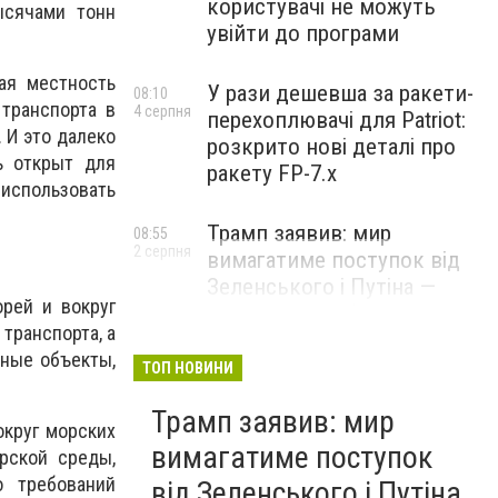
користувачі не можуть
ысячами тонн
увійти до програми
ая местность
У рази дешевша за ракети-
08:10
транспорта в
4 серпня
перехоплювачі для Patriot:
 И это далеко
розкрито нові деталі про
ь открыт для
ракету FP-7.x
 использовать
Трамп заявив: мир
08:55
2 серпня
вимагатиме поступок від
Зеленського і Путіна —
рей и вокруг
озвучив своє бачення
транспорта, а
врегулювання
нные объекты,
ТОП НОВИНИ
Трамп заявив: мир
округ морских
вимагатиме поступок
рской среды,
о требований
від Зеленського і Путіна