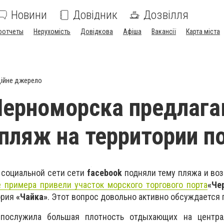
Новини
Довідник
Дозвілля
оотчеты
Нерухомість
Довідкова
Афіша
Вакансії
Карта міста
ійне джерело
Черноморска предлаг
пляж на территории п
 социальной сети сети
facebook
подняли тему пляжа и во
е примера привели участок морского торгового порта
«Че
ория
«Чайка»
. Этот вопрос довольно активно обсуждается 
послужила большая плотность отдыхающих на центр