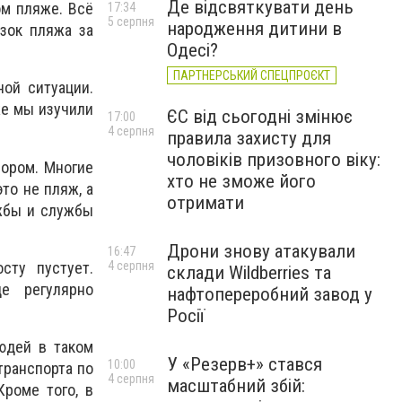
Де відсвяткувати день
ом пляже. Всё
17:34
5 серпня
народження дитини в
зок пляжа за
Одесі?
ПАРТНЕРСЬКИЙ СПЕЦПРОЄКТ
ой ситуации.
же мы изучили
ЄС від сьогодні змінює
17:00
4 серпня
правила захисту для
чоловіків призовного віку:
бором. Многие
хто не зможе його
это не пляж, а
отримати
ужбы и службы
Дрони знову атакували
16:47
сту пустует.
4 серпня
склади Wildberries та
е регулярно
нафтопереробний завод у
Росії
юдей в таком
У «Резерв+» стався
10:00
транспорта по
4 серпня
масштабний збій:
Кроме того, в