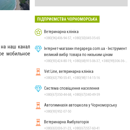
ПІДПРИЄМСТВА ЧОРНОМОРСЬКА
Ветеринарна клініка
+380(96)406-94-57, +380(50)045-35-65
 на наш канал
Інтернет-магазин megapega.com.ua - Інструмент
ое мобильное
великий вибір товара по низьким цінам
+380(93)424-80-19, +380(68)915-06-37, +380(99)306-36-14
Vet Line, ветеринарна клініка
+380(63)790-55-41, +380(98)114-15-16
Система сповіщення населення
+380(67)350-44-68, +380(67)340-49-59
Автогимназія автошкола у Чорноморську
+380(93)952-07-50
Ветеринарна Амбулаторія
+380(63)036-31-23, +380(67)557-60-41