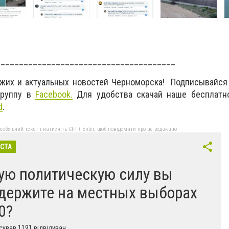
_______________________________________
ежих и актуальных новостей Черноморска! Подписывайся
руппу в
Facebook.
Для удобства скачай наше бесплатн
d
.
бхідний текст і натисніть Ctrl + Enter, щоб повідомити про це редакцію
ІСТА
ую политическую силу вы
держите на местных выборах
0?
ував 1191 відвідувач