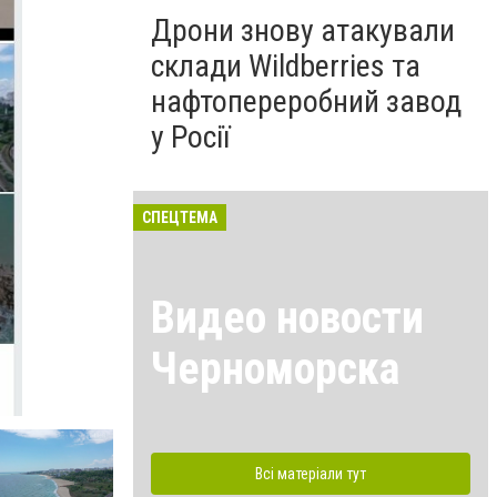
Дрони знову атакували
склади Wildberries та
нафтопереробний завод
у Росії
СПЕЦТЕМА
Видео новости
Черноморска
Всі матеріали тут