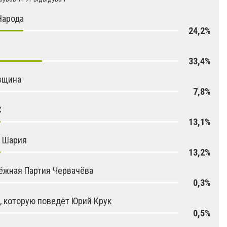
Народа
24,2%
33,4%
вщина
7,8%
С
13,1%
я Шария
13,2%
ёжная Партия Червачёва
0,3%
, которую поведёт Юрий Крук
0,5%