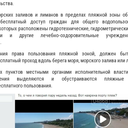
ьства.
рских заливов и лиманов в пределах пляжной зоны об
бесплатный доступ граждан для общего водопользо
 которых расположены гидротехнические, гидрометрическ
рии и другие лечебно-оздоровительные учрежден
.
ения права пользования пляжной зоной, должен быт
сплатный проход вдоль берега моря, морского залива или 
х пунктов местными органами исполнительной власт
вления выделяются и обустраиваются пляжны
есплатного пользования.