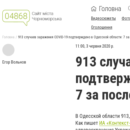
Головна
Видеосюжеты
Фот
Оголошення
Головна
913 случаев заражения COVID-19 подтверждено в Одесской области: 7 за
11:00, 3 червня 2020 р.
913 случ
Егор Вольнов
подтверж
7 за пос
В Одесской области 913
Как пишет
ИА «Контекст
здравоохранения Украин