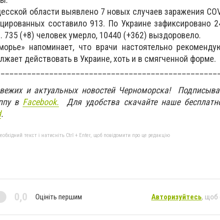
десской области выявлено 7 новых случаев заражения COVI
цированных составило 913. По Украине зафиксировано 2
. 735 (+8) человек умерло, 10440 (+362) выздоровело.
морье» напоминает, что врачи настоятельно рекоменду
лжает действовать в Украине, хоть и в смягченной форме.
__________________________________________________
свежих и актуальных новостей Черноморска! Подписыва
ппу в
Facebook.
Для удобства скачайте наше бесплатн
d
.
бхідний текст і натисніть Ctrl + Enter, щоб повідомити про це редакцію
0,0
Оцініть першим
Авторизуйтесь
, щоб