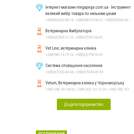
Інтернет-магазин megapega.com.ua - Інструмент
великий вибір товара по низьким цінам
+380(93)424-80-19, +380(68)915-06-37, +380(99)306-36-14
Ветеринарна Амбулаторія
+380(63)036-31-23, +380(67)557-60-41
Vet Line, ветеринарна клініка
+380(98)114-15-16, +380(63)790-55-41
Система сповіщення населення
+380(67)350-44-68, +380(67)340-49-59
Vetum, Ветеринарна клініка у Чорноморську
+380 (99) 551-00-32, +380 (63) 131-12-35, +380 (48) 737-69-48, +380 (66) 784-33-31
Додати підприємство
ОГОЛОШЕННЯ