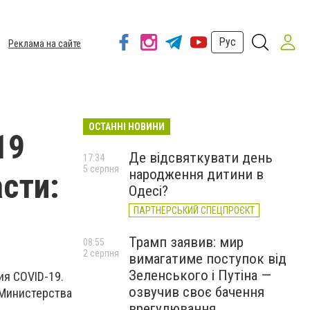
Рус
Реклама на сайте
ОСТАННІ НОВИНИ
19
Де відсвяткувати день
17:34
5 серпня
народження дитини в
сти:
Одесі?
ПАРТНЕРСЬКИЙ СПЕЦПРОЄКТ
Трамп заявив: мир
08:55
2 серпня
вимагатиме поступок від
Зеленського і Путіна —
ия COVID-19.
озвучив своє бачення
 Министерства
врегулювання