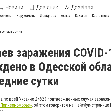
Новини
Довідник
Дозвілля
оотчеты
Нерухомість
Довідкова
Афіша
Вакансії
Карта міста
 последние сутки
аев заражения COVID-
дено в Одесской обла
ледние сутки
, а по всей Украине 24823 подтвержденных случая заражен
-Причерноморье»
, об этом говорится на Фейсбук-странице
ы.