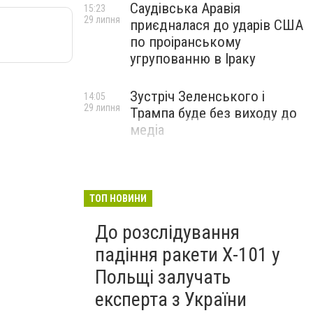
Саудівська Аравія
15:23
29 липня
приєдналася до ударів США
по проіранському
угрупованню в Іраку
Зустріч Зеленського і
14:05
29 липня
Трампа буде без виходу до
медіа
ТОП НОВИНИ
До розслідування
падіння ракети Х-101 у
Польщі залучать
експерта з України