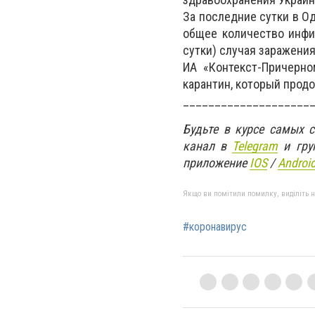
За последние сутки в О
общее количество инфи
сутки) случая заражения
ИА «Контекст-Причерно
карантин, который продо
____________________
Будьте в курсе самых 
канал в
Telegram
и гру
приложение
IOS
/
An
d
roi
Якщо ви помітили помилку, виділіть нео
#коронавирус