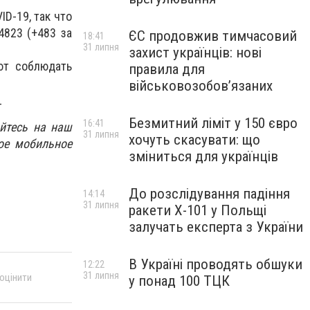
D-19, так что
4823 (+483 за
ЄС продовжив тимчасовий
18:41
31 липня
захист українців: нові
ют соблюдать
правила для
військовозобов’язаних
_
Безмитний ліміт у 150 євро
16:41
йтесь на наш
31 липня
хочуть скасувати: що
ое мобильное
зміниться для українців
До розслідування падіння
14:14
31 липня
ракети Х-101 у Польщі
залучать експерта з України
В Україні проводять обшуки
12:22
31 липня
 оцінити
у понад 100 ТЦК