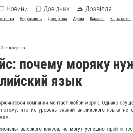
Новини
Довідник
Дозвілля
оотчеты
Нерухомість
Довідкова
Афіша
Вакансії
Карта міста
ійне джерело
ейс: почему моряку ну
глийский язык
крюинговой компании мечтает любой моряк. Однако осущ
 потому, что их уровень знаний английского языка не 
там.
ионалы высокого класса, не могут успешно пройти тес