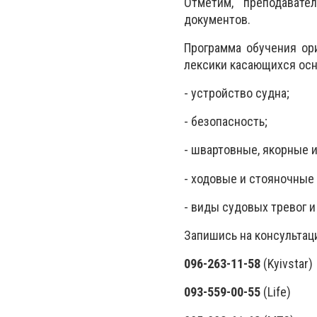
Отметим, преподават
документов.
Программа обучения ор
лексики касающихся осн
- устройство судна;
- безопасность;
- швартовные, якорные и
- ходовые и стояночные 
- виды судовых тревог и
Запишись на консультац
096-263-11-58
(Kyivstar)
093-559-00-55
(Life)