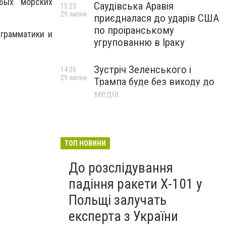
бых морских
Саудівська Аравія
15:23
29 липня
приєдналася до ударів США
по проіранському
грамматики и
угрупованню в Іраку
Зустріч Зеленського і
14:05
29 липня
Трампа буде без виходу до
медіа
ТОП НОВИНИ
До розслідування
падіння ракети Х-101 у
Польщі залучать
експерта з України