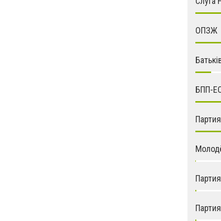
Слуга 
ОПЗЖ
Батькі
БПП-Е
Парти
Молод
Партия
Партия