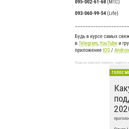
095-002-61-68
(MTC)
093-060-99-54
(Life)
____________________
Будь в курсе самых све
в
Telegram
,
YouTube
и гр
приложение
IOS
/
Androi
Якщо ви помітили помилку, виділіть нео
ГОЛОС М
Как
под
202
проголос