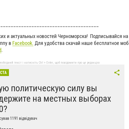
_______________________________________
жих и актуальных новостей Черноморска! Подписывайся на
уппу в
Facebook.
Для удобства скачай наше бесплатное мо
d
.
бхідний текст і натисніть Ctrl + Enter, щоб повідомити про це редакцію
ІСТА
ую политическую силу вы
держите на местных выборах
0?
ував 1191 відвідувач