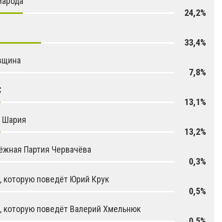
Народа
24,2%
33,4%
вщина
7,8%
С
13,1%
я Шария
13,2%
ёжная Партия Червачёва
0,3%
, которую поведёт Юрий Крук
0,5%
, которую поведёт Валерий Хмельнюк
0,5%