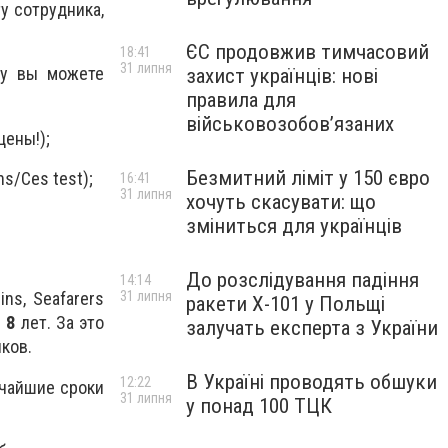
ту сотрудника,
ЄС продовжив тимчасовий
18:41
31 липня
ку вы можете
захист українців: нові
правила для
військовозобов’язаних
цены!);
Безмитний ліміт у 150 євро
s/Ces test);
16:41
31 липня
хочуть скасувати: що
зміниться для українців
До розслідування падіння
14:14
31 липня
ns, Seafarers
ракети Х-101 у Польщі
е
8
лет. За это
залучать експерта з України
ков.
В Україні проводять обшуки
12:22
тчайшие сроки
31 липня
у понад 100 ТЦК