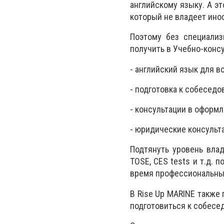
английскому языку. А эт
который не владеет ино
Поэтому без специализ
получить в Учебно-конс
- английский язык для в
- подготовка к собеседо
- консультации в оформ
- юридические консульт
Подтянуть уровень влад
TOSE, CES tests и т.д. 
время профессиональные
В Rise Up MARINE также
подготовиться к собесе