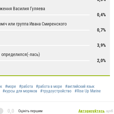
ження Василия Гуляева
0,4%
міч или группа Ивана Смиренского
0,7%
3,9%
 определился(-лась)
2,0%
к
#море
#работа
#работа в море
#английский язык
#курсы для моряков
#трудоустройство
#Rise Up Marine
0,0
Оцініть першим
Авторизуйтесь
, щоб