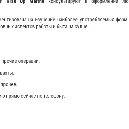
ели
Rise Up Marine
консультируют в оформлении лю
иентирована на изучение наиболее употребляемых форм 
овных аспектов работы и быта на судне:
 прочие операции;
вахты;
 прочее.
ию прямо сейчас по телефону: