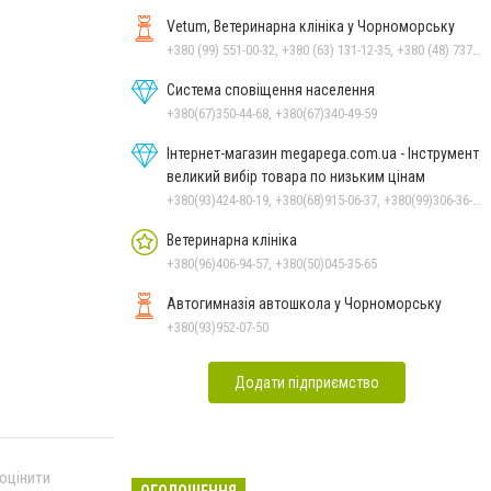
Vetum, Ветеринарна клініка у Чорноморську
+380 (99) 551-00-32, +380 (63) 131-12-35, +380 (48) 737-69-48, +380 (66) 784-33-31
Система сповіщення населення
+380(67)350-44-68, +380(67)340-49-59
Інтернет-магазин megapega.com.ua - Інструмент
великий вибір товара по низьким цінам
+380(93)424-80-19, +380(68)915-06-37, +380(99)306-36-14
Ветеринарна клініка
+380(96)406-94-57, +380(50)045-35-65
Автогимназія автошкола у Чорноморську
+380(93)952-07-50
Додати підприємство
 оцінити
ОГОЛОШЕННЯ