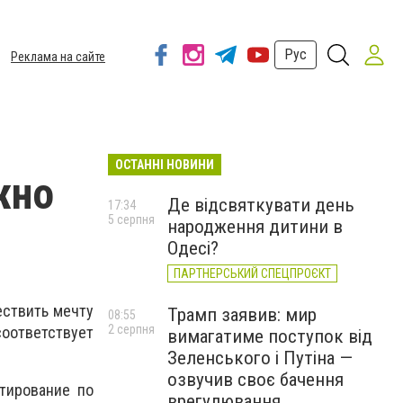
Рус
Реклама на сайте
ОСТАННІ НОВИНИ
жно
Де відсвяткувати день
17:34
5 серпня
народження дитини в
Одесі?
ПАРТНЕРСЬКИЙ СПЕЦПРОЄКТ
ествить мечту
Трамп заявив: мир
08:55
2 серпня
соответствует
вимагатиме поступок від
Зеленського і Путіна —
озвучив своє бачення
тирование по
врегулювання