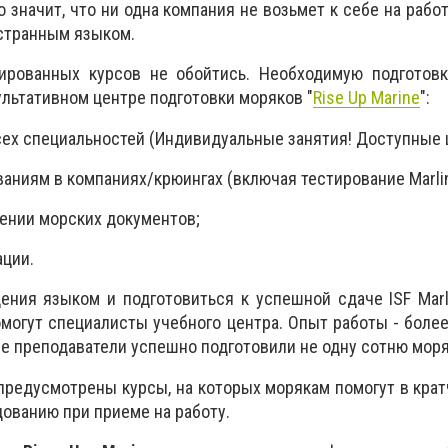
о значит, что ни одна компания не возьмет к себе на рабо
странным языком.
ированных курсов не обойтись. Необходимую подготов
ультативном центре подготовки моряков "
Rise Up Marine
":
сех специальностей (Индивидуальные занятия! Доступные 
ваниям в компаниях/крюингах (включая тестирование Marlin
лении морских документов;
ации.
ения языком и подготовиться к успешной сдаче ISF Marli
помогут специалисты учебного центра. Опыт работы - боле
 преподаватели успешно подготовили не одну сотню моря
 предусмотрены курсы, на которых морякам помогут в кра
дованию при приеме на работу.