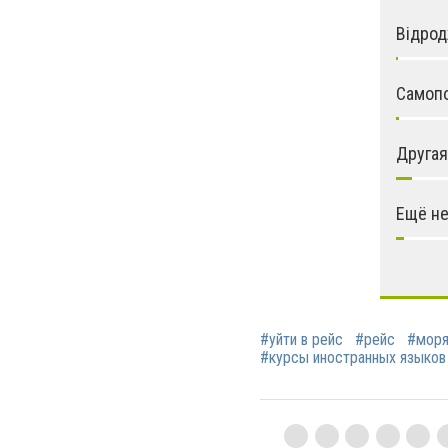
Відрод
Самопо
Другая
Ещё не
#уйти в рейс
#рейс
#моря
#курсы иностранных языков