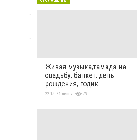
Живая музыка,тамада на
свадьбу, банкет, день
рождения, годик
79
22:15, 31 липня