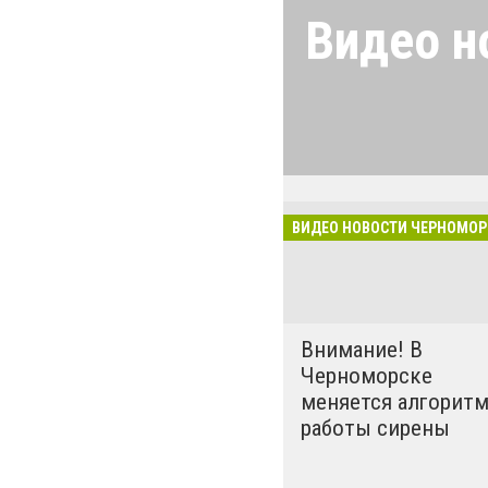
Видео н
Новости Черном
свежих и актуа
Черноморска! П
в Telegram и гр
удобства скача
ВИДЕО НОВОСТИ ЧЕРНОМОР
мобильное прило
Внимание! В
Черноморске
меняется алгорит
работы сирены