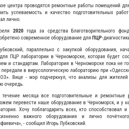
азе центра проводятся ремонтные работы помещений дл
ить успеваемость и качество подготовительных работ
ал лично.
преля
2020
года за средства Благотворительного фон
иобретено современное оборудование для
ПЦР
-диагностик
убковский, параллельно с закупкой оборудования, нач
для ПЦР лаборатории в Черноморске, которая будет соо
м и стандартам. Лаборатория в Черноморске пока не го
 передали в вирусологическую лабораторию при «Одесск
ОЗ». Вице - мэр подчеркнул, что анализы для жителей
ую очередь.
в течение месяца все подготовительные и ремонтные 
ожем перевести наше оборудование в Черноморск, и у н
атория. Хочу поблагодарить всех, кто способствовал и
жизненно важного оборудования и лично почётного
фаевича», - сообщил Игорь Лубковский.