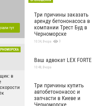
Три причины заказать
аренду бетононасоса в
компании Трест Буд в
ріали тут
Черноморске
3
10:34, Вчора
ЕРНОМОРСКА
Ваш адвокат LEX FORTE
10:48, Вчора
щик: в
е
Три причины купить
 скорости
автобетононасос и
ёк
запчасти в Киеве и
Черноморске