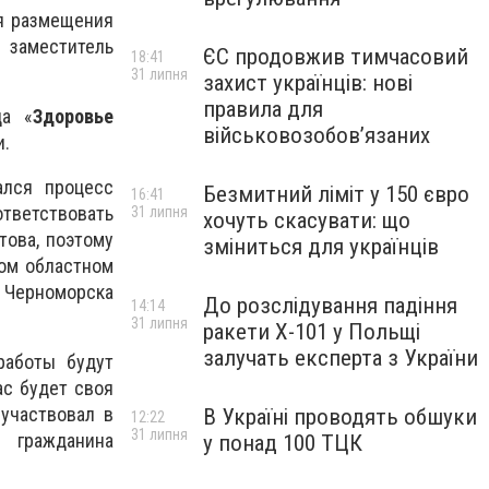
я размещения
 заместитель
ЄС продовжив тимчасовий
18:41
31 липня
захист українців: нові
правила для
да «
Здоровье
військовозобов’язаних
и.
ался процесс
Безмитний ліміт у 150 євро
16:41
тветствовать
31 липня
хочуть скасувати: що
това, поэтому
зміниться для українців
ом областном
 Черноморска
До розслідування падіння
14:14
31 липня
ракети Х-101 у Польщі
залучать експерта з України
работы будут
ас будет своя
 участвовал в
В Україні проводять обшуки
12:22
31 липня
 гражданина
у понад 100 ТЦК