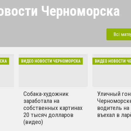
овости Черноморска
орска. Будь в курсе самых
льных новостей
Всі мате
одписывайся на наш канал
уппу в Facebook. Для
й наше бесплатное
СКА
ВИДЕО НОВОСТИ ЧЕРНОМОРСКА
ВИДЕО НОВОСТИ Ч
жение IOS / Android.
Собака-художник
Уличный гон
заработала на
Черноморск
м
собственных картинах
водитель на
20 тысяч долларов
въехал в лар
(видео)