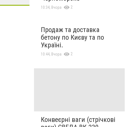
2
10:34, Вчора
Продаж та доставка
бетону по Києву та по
Україні.
2
10:44, Вчора
Конвеєрні ваги (стрічкові