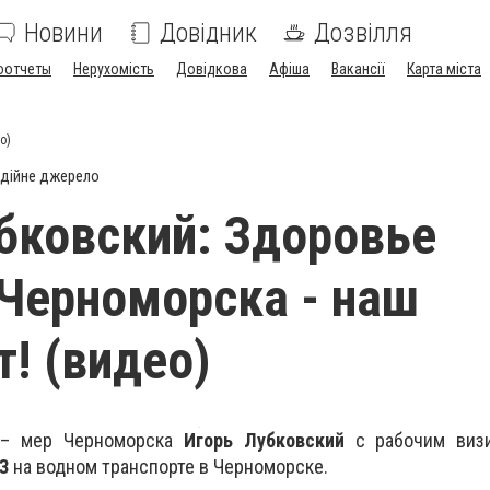
Новини
Довідник
Дозвілля
оотчеты
Нерухомість
Довідкова
Афіша
Вакансії
Карта міста
о)
дійне джерело
бковский: Здоровье
Черноморска - наш
т! (видео)
 – мер Черноморска
Игорь Лубковский
с рабочим визи
З
на водном транспорте в Черноморске.