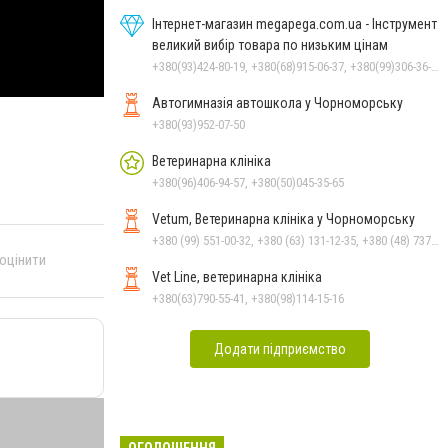
Інтернет-магазин megapega.com.ua - Інструмент
великий вибір товара по низьким цінам
+380(93)424-80-19, +380(68)915-06-37, +380(99)306-36-14
Автогимназія автошкола у Чорноморську
+380(93)952-07-50
Ветеринарна клініка
+380(96)406-94-57, +380(50)045-35-65
Vetum, Ветеринарна клініка у Чорноморську
+380 (99) 551-00-32, +380 (63) 131-12-35, +380 (48) 737-69-48, +380 (66) 784-33-31
 оцінити
Vet Line, ветеринарна клініка
+380(63)790-55-41, +380(98)114-15-16
Додати підприємство
ОГОЛОШЕННЯ