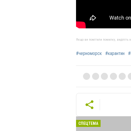
Якщо ви помітили помилку, виділіть нео
#черноморск
#карантин
#
СПЕЦТЕМА