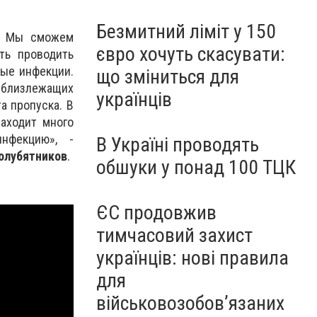
Безмитний ліміт у 150
м. Мы сможем
євро хочуть скасувати:
ть проводить
ные инфекции.
що зміниться для
и близлежащих
українців
а пропуска. В
Заходит много
нфекцию», -
В Україні проводять
олубятников
.
обшуки у понад 100 ТЦК
ЄС продовжив
тимчасовий захист
українців: нові правила
для
військовозобов’язаних