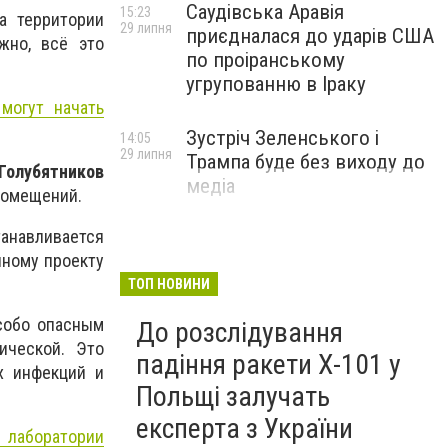
Саудівська Аравія
15:23
а территории
29 липня
приєдналася до ударів США
жно, всё это
по проіранському
угрупованню в Іраку
могут начать
Зустріч Зеленського і
14:05
29 липня
Трампа буде без виходу до
Голубятников
медіа
помещений.
танавливается
нному проекту
ТОП НОВИНИ
особо опасным
До розслідування
ической. Это
падіння ракети Х-101 у
х инфекций и
Польщі залучать
експерта з України
 лаборатории