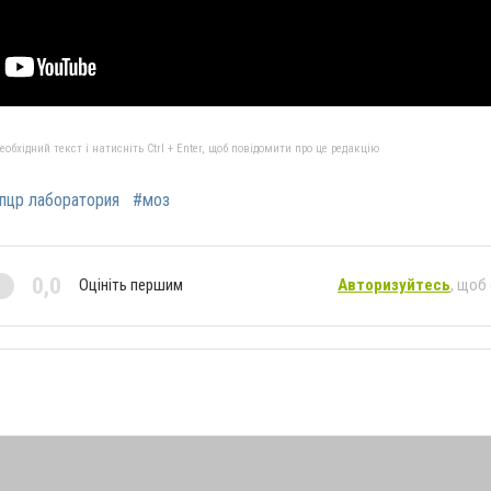
бхідний текст і натисніть Ctrl + Enter, щоб повідомити про це редакцію
пцр лаборатория
#моз
0,0
Оцініть першим
Авторизуйтесь
, щоб