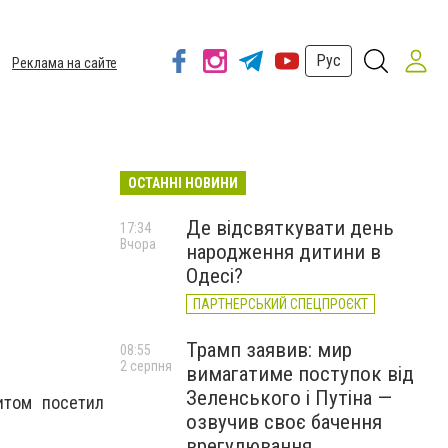
Рус
Реклама на сайте
ОСТАННІ НОВИНИ
Де відсвяткувати день
17:34
Вчора
народження дитини в
Одесі?
ПАРТНЕРСЬКИЙ СПЕЦПРОЄКТ
Трамп заявив: мир
08:55
2 серпня
вимагатиме поступок від
Зеленського і Путіна —
том посетил
озвучив своє бачення
врегулювання