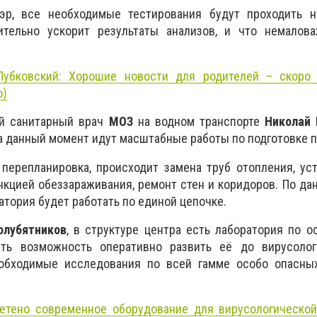
эр, все необходимые тестирования будут проходить н
ительно ускорит результаты анализов, и что немалова
Лубковский: Хорошие новости для родителей – скоро 
о)
ый санитарный врач
МОЗ
на водном транспорте
Николай 
а данный момент идут масштабные работы по подготовке 
 перепланировка, происходит замена труб отопления, ус
нкцией обеззараживания, ремонт стен и коридоров. По да
атория будет работать по единой цепочке.
олубятников
, в структуре центра есть лаборатория по 
сть возможность оперативно развить её до вирусолог
еобходимые исследования по всей гамме особо опасны
етено современное оборудование для вирусологической