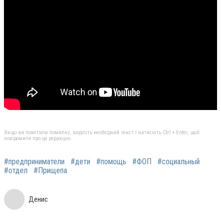
Якщо ви помітили помилку, виділіть необхідний текст і натисніть Ctrl + Enter, щоб
повідомити про це редакцію
#предприниматели
#дети
#помощь
#ФОП
#социальный
#отдел
#Прищепа
Денис