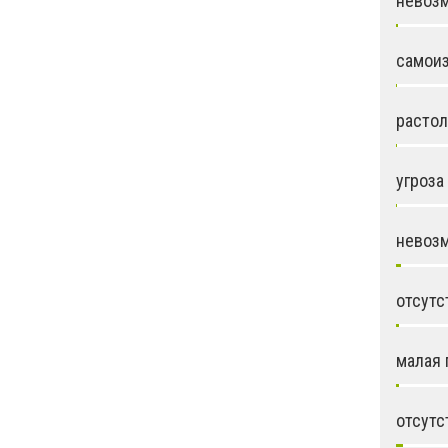
невозм
самои
растол
угроза
невозм
отсутс
малая 
отсутс