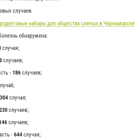
овых случаев.
продуктовые наборы для общества слепых в Черноморске
болезнь обнаружена:
3
случая;
8
случаев;
сть -
186
случаев;
лучай;
304
случая;
230
случаев;
146
случаев;
асть -
644
случая;