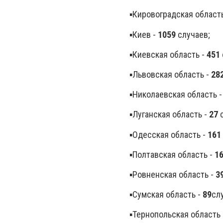
▪️Кировоградская област
▪️Киев -
1059
случаев;
▪️Киевская область -
451
▪️Львовская область -
28
▪️Николаевская область 
▪️Луганская область -
27
с
▪️Одесская область -
161
▪️Полтавская область -
1
▪️Ровненская область -
3
▪️Сумская область -
89
сл
▪️Тернопольская область