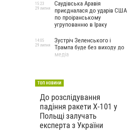
Саудівська Аравія
15:23
29 липня
приєдналася до ударів США
по проіранському
угрупованню в Іраку
Зустріч Зеленського і
14:05
29 липня
Трампа буде без виходу до
медіа
ТОП НОВИНИ
До розслідування
падіння ракети Х-101 у
Польщі залучать
експерта з України