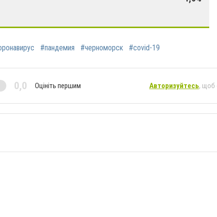
оронавирус
#пандемия
#черноморск
#covid-19
0,0
Оцініть першим
Авторизуйтесь
, щоб