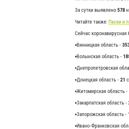
За сутки выявлено
578
н
Читайте также:
Паски и 
Сейчас коронавирусная 
▪️Винницкая область -
35
▪️Волынская область -
18
▪️Днепропетровская обла
▪️Донецкая область -
21
с
▪️Житомирская область -
▪️Закарпатская область -
▪️Запорожская область -
▪️Ивано-Франковская обл