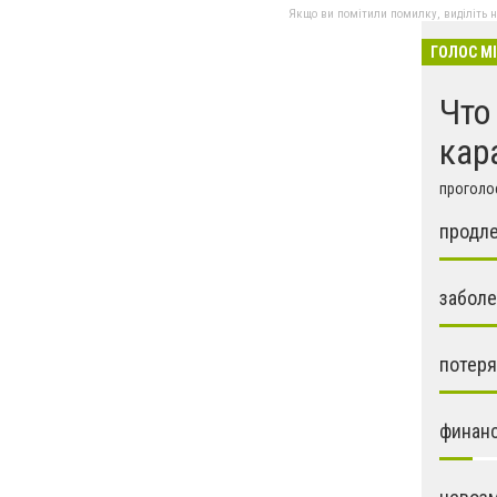
Якщо ви помітили помилку, виділіть нео
ГОЛОС М
Что
кар
проголос
продле
заболе
потеря
финан