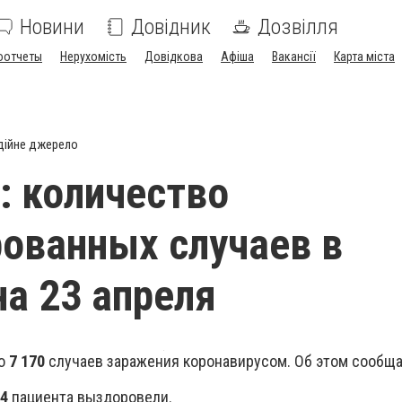
Новини
Довідник
Дозвілля
оотчеты
Нерухомість
Довідкова
Афіша
Вакансії
Карта міста
дійне джерело
: количество
ованных случаев в
на 23 апреля
но
7 170
случаев заражения коронавирусом. Об этом сообщ
4
пациента выздоровели.