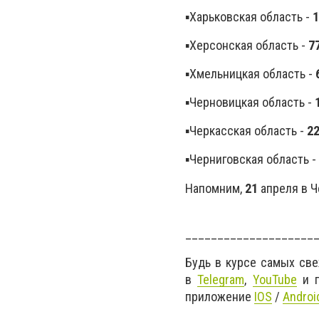
▪️Харьковская область -
1
▪️Херсонская область -
7
▪️Хмельницкая область -
▪️Черновицкая область -
▪️Черкасская область -
2
▪️Черниговская область -
Напомним,
21
апреля в 
____________________
Будь в курсе самых св
в
Telegram
,
YouTube
и г
приложение
IOS
/
Androi