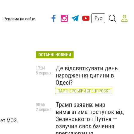
Рус
Реклама на сайте
ОСТАННІ НОВИНИ
Де відсвяткувати день
17:34
5 серпня
народження дитини в
Одесі?
ПАРТНЕРСЬКИЙ СПЕЦПРОЄКТ
Трамп заявив: мир
08:55
2 серпня
вимагатиме поступок від
Зеленського і Путіна —
ает МОЗ.
озвучив своє бачення
врегулювання