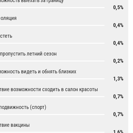
ожность выехать за границу
0,5%
золяция
0,4%
стеть
0,4%
 пропустить летний сезон
0,2%
ожность видеть и обнять близких
1,3%
твие возможности сходить в салон красоты
0,7%
подвижность (спорт)
0,7%
твие вакцины
1,6%