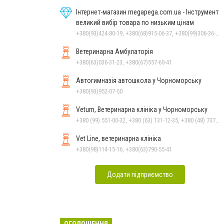
Інтернет-магазин megapega.com.ua - Інструмент
великий вибір товара по низьким цінам
+380(93)424-80-19, +380(68)915-06-37, +380(99)306-36-14
Ветеринарна Амбулаторія
+380(63)036-31-23, +380(67)557-60-41
Автогимназія автошкола у Чорноморську
+380(93)952-07-50
Vetum, Ветеринарна клініка у Чорноморську
+380 (99) 551-00-32, +380 (63) 131-12-35, +380 (48) 737-69-48, +380 (66) 784-33-31
Vet Line, ветеринарна клініка
+380(98)114-15-16, +380(63)790-55-41
Додати підприємство
ОГОЛОШЕННЯ