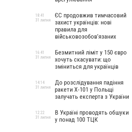
ЄС продовжив тимчасовий
18:41
31 липня
захист українців: нові
правила для
військовозобов’язаних
Безмитний ліміт у 150 євро
16:41
31 липня
хочуть скасувати: що
зміниться для українців
До розслідування падіння
14:14
31 липня
ракети Х-101 у Польщі
залучать експерта з України
В Україні проводять обшуки
12:22
31 липня
у понад 100 ТЦК