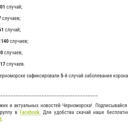
01
случай;
7
случаев;
61
случай;
1140
случаев;
20
случаев;
17
случаев.
Черноморске зафиксировали
5
-й
случай заболевания корон
_______________________________________
ежих и актуальных новостей Черноморска! Подписывайся
руппу в
Facebook.
Для удобства скачай наше бесплатн
d
.