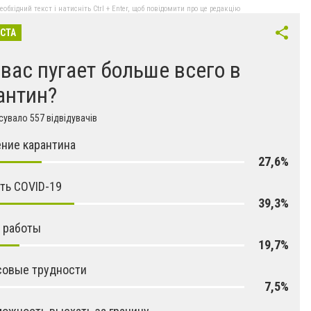
бхідний текст і натисніть Ctrl + Enter, щоб повідомити про це редакцію
ІСТА
 вас пугает больше всего в
антин?
увало 557 відвідувачів
ние карантина
27,6%
ть COVID-19
39,3%
 работы
19,7%
совые трудности
7,5%