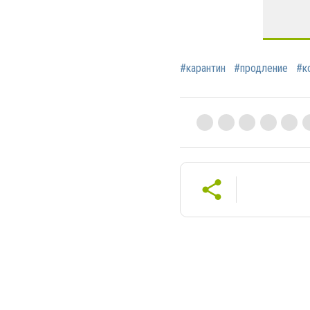
#карантин
#продление
#к