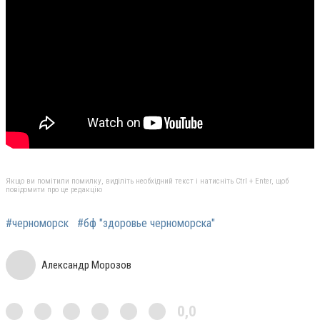
Якщо ви помітили помилку, виділіть необхідний текст і натисніть Ctrl + Enter, щоб
повідомити про це редакцію
#черноморск
#бф "здоровье черноморска"
Александр Морозов
0,0