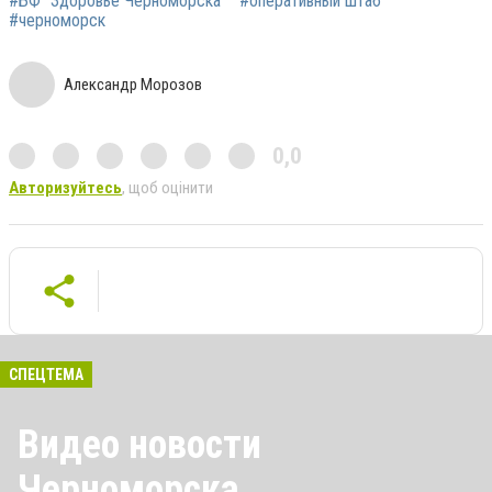
#БФ "Здоровье Черноморска"
#оперативный штаб
#черноморск
Александр Морозов
0,0
Авторизуйтесь
, щоб оцінити
СПЕЦТЕМА
Видео новости
Черноморска