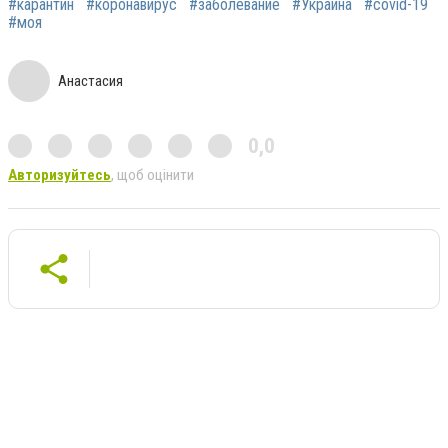
#карантин
#коронавирус
#заболевание
#Украина
#covid-19
#моя
Анастасия
0,0
Авторизуйтесь
, щоб оцінити