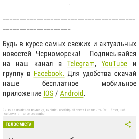
_______________________________________
____________________
Будь в курсе самых свежих и актуальных
новостей Черноморска! Подписывайся
на наш канал в
Telegram
,
YouTube
и
группу в
Facebook.
Для удобства скачай
наше бесплатное мобильное
приложение
IOS
/
Android
.
Якщо ви помітили помилку, виділіть необхідний текст і натисніть Ctrl + Enter, щоб
повідомити про це редакцію
ГОЛОС МІСТА