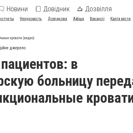
Новини
Довідник
Дозвілля
оотчеты
Нерухомість
Довідкова
Афіша
Вакансії
Карта міста
льные кровати (видео)
дійне джерело
пациентов: в
скую больницу перед
нкциональные кроват