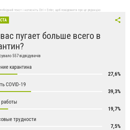
бхідний текст і натисніть Ctrl + Enter, щоб повідомити про це редакцію
ІСТА
 вас пугает больше всего в
антин?
увало 557 відвідувачів
ние карантина
27,6%
ть COVID-19
39,3%
 работы
19,7%
совые трудности
7,5%