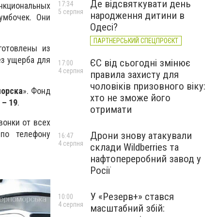
Де відсвяткувати день
17:34
нкциональных
5 серпня
народження дитини в
умбочек. Они
Одесі?
ПАРТНЕРСЬКИЙ СПЕЦПРОЄКТ
готовлены из
ез ущерба для
ЄС від сьогодні змінює
17:00
4 серпня
правила захисту для
чоловіків призовного віку:
морска
». Фонд
хто не зможе його
 – 19
.
отримати
вонки от всех
по телефону
Дрони знову атакували
16:47
4 серпня
склади Wildberries та
нафтопереробний завод у
Росії
У «Резерв+» стався
10:00
4 серпня
масштабний збій: