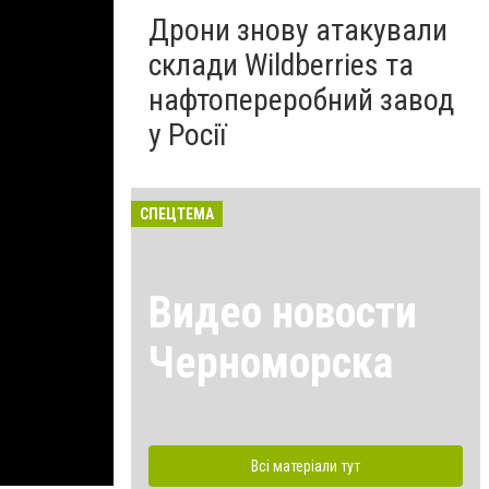
Дрони знову атакували
склади Wildberries та
нафтопереробний завод
у Росії
СПЕЦТЕМА
Видео новости
Черноморска
Всі матеріали тут