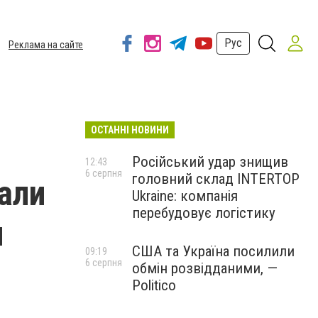
Рус
Реклама на сайте
ОСТАННІ НОВИНИ
Російський удар знищив
12:43
6 серпня
головний склад INTERTOP
али
Ukraine: компанія
перебудовує логістику
и
США та Україна посилили
09:19
6 серпня
обмін розвідданими, —
Politico