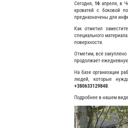
Сегодня,
16
апреля, в Ч
кроватей с боковой п
предназначены для инфе
Как отметил заместит
специального материал
поверхности.
Отметим, всё закуплено
продолжает ежедневную 
На базе организации ра
людей, которые нужд
+380633129848
.
Подробнее в нашем вид