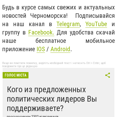
Будь в курсе самых свежих и актуальных
новостей Черноморска! Подписывайся
на наш канал в
Telegram
,
YouTube
и
группу в
Facebook.
Для удобства скачай
наше бесплатное мобильное
приложение
IOS
/
Android
.
Якщо ви помітили помилку, виділіть необхідний текст і натисніть Ctrl + Enter, щоб
повідомити про це редакцію
ГОЛОС МІСТА
Кого из предложенных
политических лидеров Вы
поддерживаете?
проголосували 2302 відвідувачів