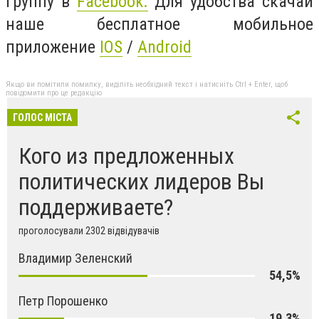
группу в
Facebook.
Для удобства скачай
наше бесплатное мобильное
приложение
IOS
/
Android
Якщо ви помітили помилку, виділіть необхідний текст і натисніть Ctrl + Enter, щоб
повідомити про це редакцію
ГОЛОС МІСТА
Кого из предложенных
политических лидеров Вы
поддерживаете?
проголосували 2302 відвідувачів
Владимир Зеленский
54,5%
Петр Порошенко
19,3%