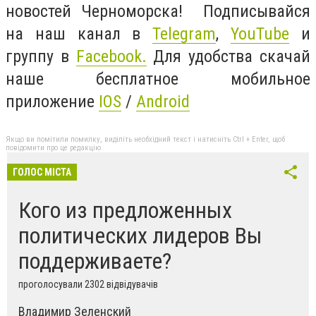
новостей Черноморска! Подписывайся
на наш канал в
Telegram
,
YouTube
и
группу в
Facebook.
Для удобства скачай
наше бесплатное мобильное
приложение
IOS
/
Android
Якщо ви помітили помилку, виділіть необхідний текст і натисніть Ctrl + Enter, щоб
повідомити про це редакцію
ГОЛОС МІСТА
Кого из предложенных
политических лидеров Вы
поддерживаете?
проголосували 2302 відвідувачів
Владимир Зеленский