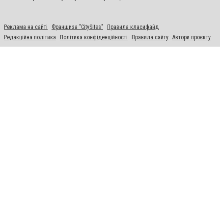
Реклама на сайті
Франшиза "CitySites"
Правила класифайд
Редакційна політика
Політика конфіденційності
Правила сайту
Автори проєкту