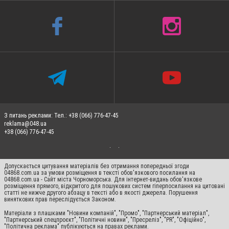
З питань реклами: Тел.: +38 (066) 776-47-45
reklama@048.ua
+38 (066) 776-47-45
Допускається цитування матеріалів без отримання попередньої згоди
04868.com.ua за умови розміщення в тексті обов'язкового посилання на
04868.com.ua - Сайт міста Чорноморська. Для інтернет-видань обов'язкове
розміщення прямого, відкритого для пошукових систем гіперпосилання на цитовані
статті не нижче другого абзацу в тексті або в якості джерела. Порушення
виняткових прав переслідується Законом.
Матеріали з плашками "Новини компаній", "Промо", "Партнерський матеріал",
"Партнерський спецпроєкт", "Політичні новини", "Пресреліз", "PR", "Офіційно",
"Політична реклама" публікуються на правах реклами.