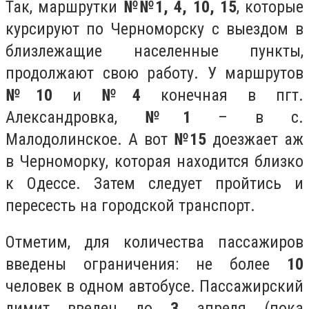
Так, маршрутки
№№
1, 4, 10, 15
, которые
курсируют по Черноморску с выездом в
близлежащие населенные пункты,
продолжают свою работу. У маршрутов
№10
и
№4
конечная в пгт.
Александровка,
№1
– в с.
Малодолинское. А вот
№15
доезжает аж
в Черноморку, которая находится близко
к Одессе. Затем следует пройтись и
пересесть на городской транспорт.
Отметим, для количества пассажиров
введены ограничения: не более
10
человек в одном автобусе. Пассажирский
лимит введен до
3
апреля (пока