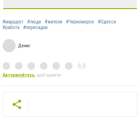
#маршрут
#люди
#жители
#Черноморск
#Одесса
#работа
#пересадки
Денис
0,0
Авторизуйтесь
, щоб оцінити