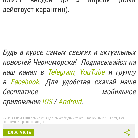
действует карантин).
_______________________________________
____________________
Будь в курсе самых свежих и актуальных
новостей Черноморска! Подписывайся на
наш канал в
Telegram
,
YouTube
и группу
в
Facebook.
Для удобства скачай наше
бесплатное мобильное
приложение
IOS
/
Android
.
Якщо ви помітили помилку, виділіть необхідний текст і натисніть Ctrl + Enter, щоб
повідомити про це редакцію
ГОЛОС МІСТА