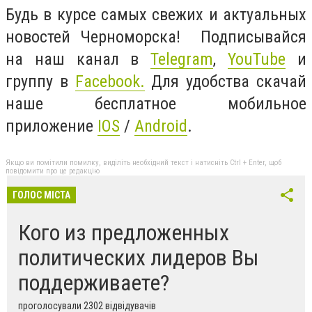
Будь в курсе самых свежих и актуальных
новостей Черноморска! Подписывайся
на наш канал в
Telegram
,
YouTube
и
группу в
Facebook.
Для удобства скачай
наше бесплатное мобильное
приложение
IOS
/
Android
.
Якщо ви помітили помилку, виділіть необхідний текст і натисніть Ctrl + Enter, щоб
повідомити про це редакцію
ГОЛОС МІСТА
Кого из предложенных
политических лидеров Вы
поддерживаете?
проголосували 2302 відвідувачів