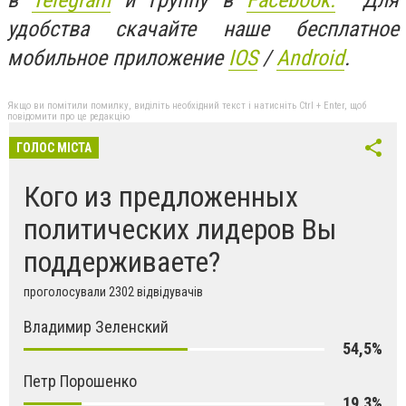
удобства скачайте наше бесплатное
мобильное приложение
IOS
/
An
d
roid
.
Якщо ви помітили помилку, виділіть необхідний текст і натисніть Ctrl + Enter, щоб
повідомити про це редакцію
ГОЛОС МІСТА
Кого из предложенных
политических лидеров Вы
поддерживаете?
проголосували 2302 відвідувачів
Владимир Зеленский
54,5%
Петр Порошенко
19,3%