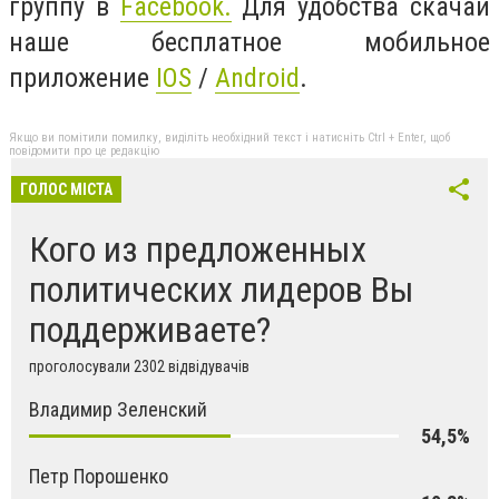
группу в
Facebook.
Для удобства скачай
наше бесплатное мобильное
приложение
IOS
/
Android
.
Якщо ви помітили помилку, виділіть необхідний текст і натисніть Ctrl + Enter, щоб
повідомити про це редакцію
ГОЛОС МІСТА
Кого из предложенных
политических лидеров Вы
поддерживаете?
проголосували 2302 відвідувачів
Владимир Зеленский
54,5%
Петр Порошенко