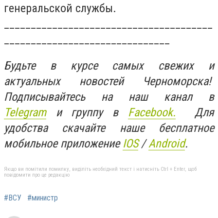
генеральской службы.
_______________________________________
_______________________________
Будьте в курсе самых свежих и
актуальных новостей Черноморска!
Подписывайтесь на наш канал в
Telegram
и группу в
Facebook.
Для
удобства скачайте наше бесплатное
мобильное приложение
IOS
/
An
d
roid
.
Якщо ви помітили помилку, виділіть необхідний текст і натисніть Ctrl + Enter, щоб
повідомити про це редакцію
#ВСУ
#министр