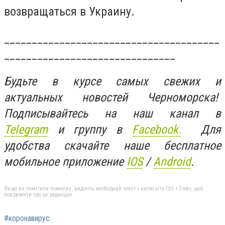
возвращаться в Украину.
_______________________________________
_______________________________
Будьте в курсе самых свежих и
актуальных новостей Черноморска!
Подписывайтесь на наш канал в
Telegram
и группу в
Facebook.
Для
удобства скачайте наше бесплатное
мобильное приложение
IOS
/
An
d
roid
.
Якщо ви помітили помилку, виділіть необхідний текст і натисніть Ctrl + Enter, щоб
повідомити про це редакцію
#коронавирус