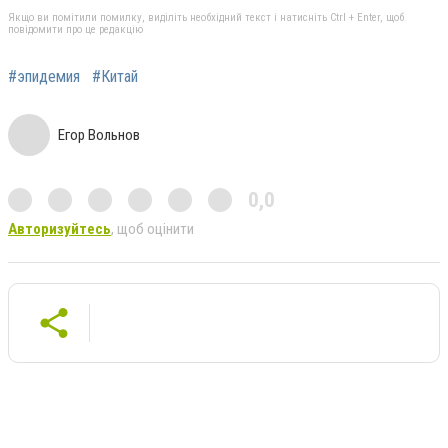
Якщо ви помітили помилку, виділіть необхідний текст і натисніть Ctrl + Enter, щоб
повідомити про це редакцію
#эпидемия
#Китай
Егор Вольнов
0,0
Авторизуйтесь
, щоб оцінити