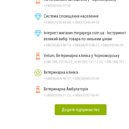
+380(93)952-07-50
Система сповіщення населення
+380(67)350-44-68, +380(67)340-49-59
Інтернет-магазин megapega.com.ua - Інструмент
великий вибір товара по низьким цінам
+380(93)424-80-19, +380(68)915-06-37, +380(99)306-36-14
Vetum, Ветеринарна клініка у Чорноморську
+380 (99) 551-00-32, +380 (63) 131-12-35, +380 (48) 737-69-48, +380 (66) 784-33-31
Ветеринарна клініка
+380(96)406-94-57, +380(50)045-35-65
Ветеринарна Амбулаторія
+380(63)036-31-23, +380(67)557-60-41
Додати підприємство