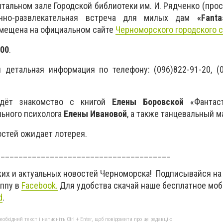
читальном зале Городской библиотеки им. И. Рядченко (про
онно-развлекательная встреча для милых дам
«Fant
змещена на официальном сайте
Черноморского городского 
:00
.
 детальная информация по телефону: (096)822-91-20, (0
ждёт знакомство с книгой
Елены Боровской
«Фантаст
ьного психолога
Елены Ивановой
, а также танцевальный м
остей ожидает лотерея.
_______________________________________
жих и актуальных новостей Черноморска! Подписывайся на
уппу в
Facebook.
Для удобства скачай наше бесплатное мо
d
.
бхідний текст і натисніть Ctrl + Enter, щоб повідомити про це редакцію