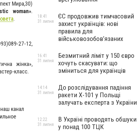
спект Мира,30)
astic woman»
.
ЄС продовжив тимчасовий
18:41
совета
.
31 липня
захист українців: нові
правила для
військовозобов’язаних
93)089-27-12,
Безмитний ліміт у 150 євро
16:41
31 липня
хочуть скасувати: що
ична жінка»,
зміниться для українців
астер-класс.
До розслідування падіння
14:14
31 липня
ракети Х-101 у Польщі
залучать експерта з України
 наш канал
бильное
В Україні проводять обшуки
12:22
31 липня
у понад 100 ТЦК