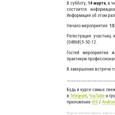
В субботу,
14 марта
, в 
состоится информаци
Информация об этом ра
Начало мероприятия:
13
Регистрация участниц и
(04868)5-50-12.
Гостей мероприятия 
практикум профессионал
В завершение встречи г
____________________
Будь в курсе самых све
в
Telegram
,
YouTube
и гр
приложение
IOS
/
Androi
Якщо ви помітили помилку, виділіть нео