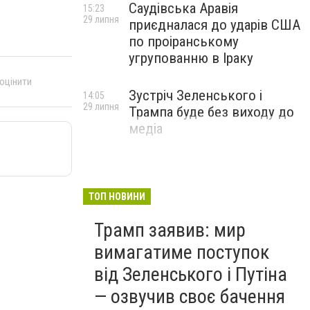
Саудівська Аравія
15:23
29 липня
приєдналася до ударів США
по проіранському
угрупованню в Іраку
 оцінити
Зустріч Зеленського і
14:05
29 липня
Трампа буде без виходу до
медіа
ТОП НОВИНИ
Трамп заявив: мир
вимагатиме поступок
від Зеленського і Путіна
— озвучив своє бачення