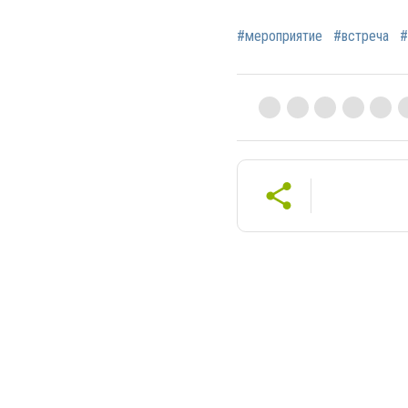
#мероприятие
#встреча
#