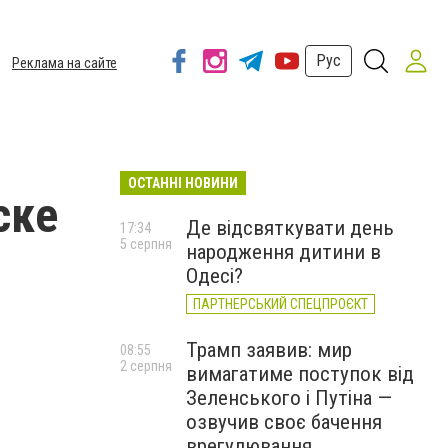
Рус
Реклама на сайте
ОСТАННІ НОВИНИ
ске
Де відсвяткувати день
17:34
5 серпня
народження дитини в
Одесі?
ПАРТНЕРСЬКИЙ СПЕЦПРОЄКТ
Трамп заявив: мир
08:55
2 серпня
вимагатиме поступок від
Зеленського і Путіна —
озвучив своє бачення
врегулювання